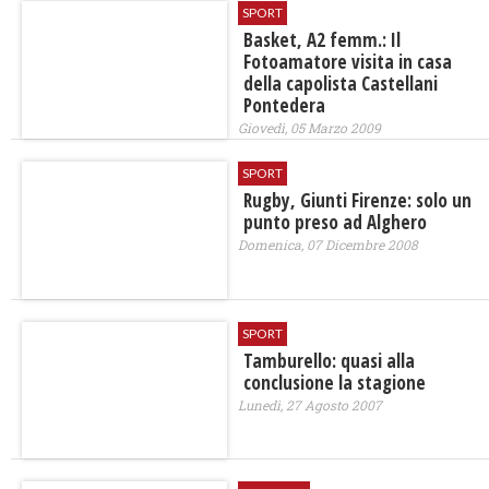
SPORT
Basket, A2 femm.: Il
Fotoamatore visita in casa
della capolista Castellani
Pontedera
Giovedì, 05 Marzo 2009
SPORT
Rugby, Giunti Firenze: solo un
punto preso ad Alghero
Domenica, 07 Dicembre 2008
SPORT
Tamburello: quasi alla
conclusione la stagione
Lunedì, 27 Agosto 2007