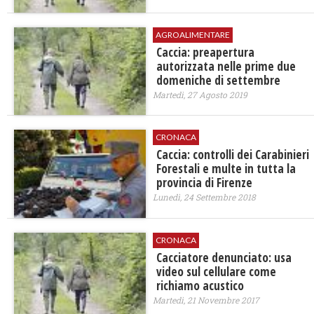
AGROALIMENTARE
Caccia: preapertura
autorizzata nelle prime due
domeniche di settembre
Martedì, 27 Agosto 2019
CRONACA
​Caccia: controlli dei Carabinieri
Forestali e multe in tutta la
provincia di Firenze
Lunedì, 24 Settembre 2018
CRONACA
Cacciatore denunciato: usa
video sul cellulare come
richiamo acustico
Martedì, 21 Novembre 2017