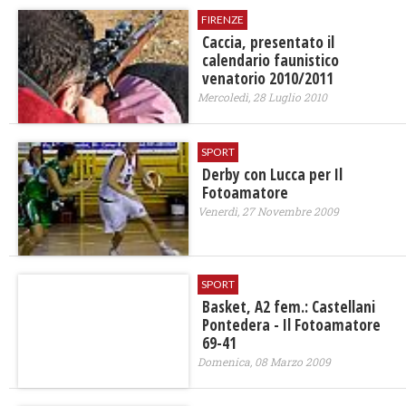
FIRENZE
Caccia, presentato il
calendario faunistico
venatorio 2010/2011
Mercoledì, 28 Luglio 2010
SPORT
Derby con Lucca per Il
Fotoamatore
Venerdì, 27 Novembre 2009
SPORT
Basket, A2 fem.: Castellani
Pontedera - Il Fotoamatore
69-41
Domenica, 08 Marzo 2009