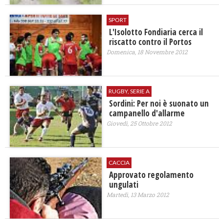
SPORT
L'Isolotto Fondiaria cerca il
riscatto contro il Portos
Domenica, 18 Novembre 2012
RUGBY, SERIE A
Sordini: Per noi è suonato un
campanello d'allarme
Giovedì, 25 Ottobre 2012
CACCIA
Approvato regolamento
ungulati
Martedì, 13 Marzo 2012