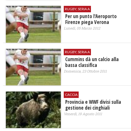
RUGBY, SERIA A
Per un punto l'Aeroporto
Firenze piega Verona
Lunedì, 05 Marzo 2012
RUGBY, SERIA A
Cummins dà un calcio alla
bassa classifica
Domenica, 23 Ottobre 2011
CACCIA
Provincia e WWF divisi sulla
gestione dei cinghiali
Venerdì, 19 Agosto 2011