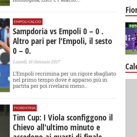
Fio
EMPOLI CALCIO
Sampdoria vs Empoli 0 – 0 .
Altro pari per l’Empoli, il sesto
0 – 0.
Lunedì, 16 Gennaio 2017
Cal
L’Empoli recrimina per un rigore sbagliato
nel primo tempo dove è apparso più in
partita per poi rivelarsi meno...
FIORENTINA
Tim Cup: I Viola sconfiggono il
Chievo all'ultimo minuto e
accedono ai quarti di finale