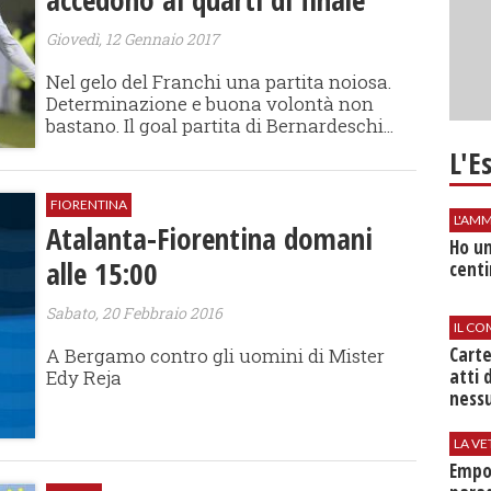
Giovedì, 12 Gennaio 2017
Nel gelo del Franchi una partita noiosa.
Determinazione e buona volontà non
bastano. Il goal partita di Bernardeschi...
L'E
FIORENTINA
L'AMM
Atalanta-Fiorentina domani
Ho un
alle 15:00
centi
Sabato, 20 Febbraio 2016
IL CO
Cart
A Bergamo contro gli uomini di Mister
atti 
Edy Reja
nessu
LA VE
Empol