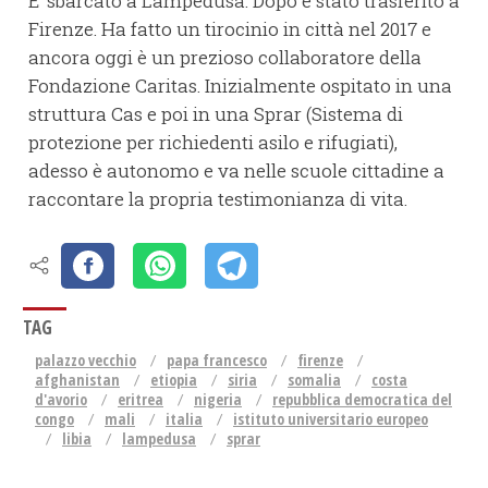
E’ sbarcato a Lampedusa. Dopo è stato trasferito a
Firenze. Ha fatto un tirocinio in città nel 2017 e
ancora oggi è un prezioso collaboratore della
Fondazione Caritas. Inizialmente ospitato in una
struttura Cas e poi in una Sprar (Sistema di
protezione per richiedenti asilo e rifugiati),
adesso è autonomo e va nelle scuole cittadine a
raccontare la propria testimonianza di vita.
TAG
palazzo vecchio
papa francesco
firenze
afghanistan
etiopia
siria
somalia
costa
d'avorio
eritrea
nigeria
repubblica democratica del
congo
mali
italia
istituto universitario europeo
libia
lampedusa
sprar