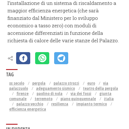
l’installazione di un sistema di riscaldamento a
maggior efficienza energetica (che sarà
finanziato dal Ministero per lo sviluppo
economico a tasso zero) con moduli di
accensione differenziati in funzione della
richiesta di calore delle varie stanze del Palazzo.
TAG
xx secolo
pergola
palazzo strozzi
euro
via
palazzuolo
adeguamento sismico
teatro della pergola
firenze
paolino di nola
via dei fossi
giunta
comunale
terremoto
piano quinquennale
italia
palazzo vecchio
resilienza
impianto termico
efficienza energetica