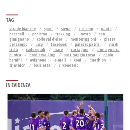
TAG
strade bianche
sport
siena
ciclismo
nuoto
baseball
podismo
trekking
unesco
san
gimignano
colle val d'elsa
monteriggioni
piazza
del campo
uisp
facebook
palazzo patrizi
via di
città
isole egadi
mare
cartagine
prima guerra
punica
nordic walking
pattinaggio corsa
paolo
bernini
avignone
e-mail
coni
duathlon
triathlon
bicicletta
circondario
IN EVIDENZA