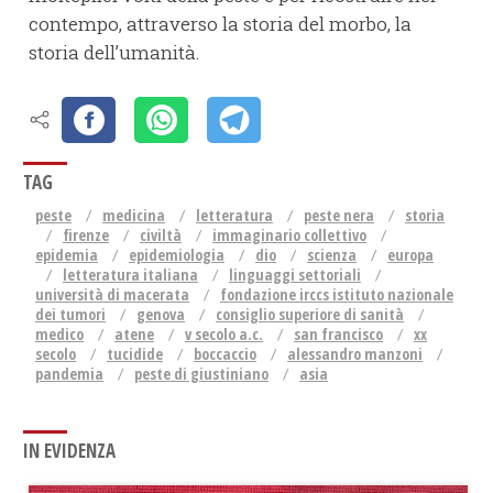
contempo, attraverso la storia del morbo, la
storia dell’umanità.
TAG
peste
medicina
letteratura
peste nera
storia
firenze
civiltà
immaginario collettivo
epidemia
epidemiologia
dio
scienza
europa
letteratura italiana
linguaggi settoriali
università di macerata
fondazione irccs istituto nazionale
dei tumori
genova
consiglio superiore di sanità
medico
atene
v secolo a.c.
san francisco
xx
secolo
tucidide
boccaccio
alessandro manzoni
pandemia
peste di giustiniano
asia
IN EVIDENZA