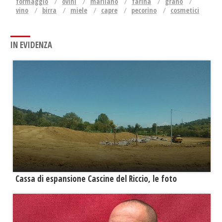
formaggio
ovini
marliano
farina
grano
vino
birra
miele
capre
pecorino
cosmetici
IN EVIDENZA
Cassa di espansione Cascine del Riccio, le foto