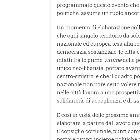
programmato questo evento che og
politiche, assume un ruolo ancor
Un momento di elaborazione col
che ogni singolo territorio da sol
nazionale ed europea tesa alla restr
democrazia sostanziale: le città e 
infatti fra le prime
vittime
delle p
unico neo-liberista, portato avan
centro-sinistra, e che il quadro p
nazionale non pare certo volere 
nelle città lavora a una prospettiv
solidarietà, di accoglienza e di
au
E così in vista delle prossime am
elaborare, a partire dal lavoro qu
il consiglio comunale, punti co
portare avanti insieme politiche 