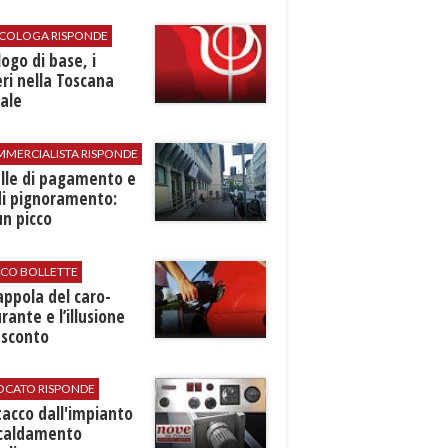
SICOLOGA RISPONDE
logo di base, i
ri nella Toscana
ale
MMERCIALISTA RISPONDE
elle di pagamento e
di pignoramento:
n picco
ICO BOLLETTE
rappola del caro-
rante e l’illusione
 sconto
VOCATO RISPONDE
stacco dall'impianto
scaldamento