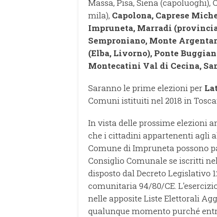
Massa, Pisa, Siena (capoluoghi), C
mila),
Capolona, Caprese Michel
Impruneta, Marradi (provincia
Semproniano, Monte Argentario
(Elba, Livorno), Ponte Buggiane
Montecatini Val di Cecina, Sa
Saranno le prime elezioni per
La
Comuni istituiti nel 2018 in Tosca
In vista delle prossime elezioni a
che i cittadini appartenenti agli 
Comune di Impruneta possono part
Consiglio Comunale se iscritti nel
disposto dal Decreto Legislativo 12
comunitaria 94/80/CE. L'esercizio 
nelle apposite Liste Elettorali A
qualunque momento purché entro i