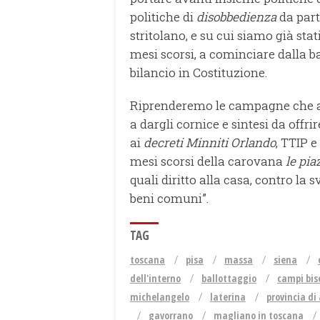
politiche di
disobbedienza
da parte
stritolano, e su cui siamo già sta
mesi scorsi, a cominciare dalla b
bilancio in Costituzione.
Riprenderemo le campagne che a
a dargli cornice e sintesi da offri
ai
decreti Minniti Orlando
, TTIP e
mesi scorsi della carovana
le pia
quali diritto alla casa, contro la 
beni comuni”.
TAG
toscana
pisa
massa
siena
dell'interno
ballottaggio
campi bis
michelangelo
laterina
provincia di
gavorrano
magliano in toscana