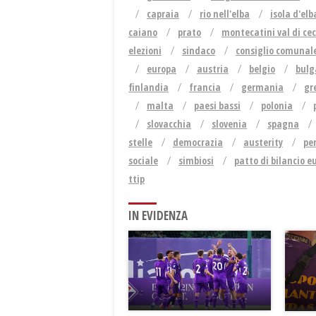
capraia
rio nell'elba
isola d'elb
caiano
prato
montecatini val di ce
elezioni
sindaco
consiglio comunal
europa
austria
belgio
bulg
finlandia
francia
germania
gr
malta
paesi bassi
polonia
slovacchia
slovenia
spagna
stelle
democrazia
austerity
pe
sociale
simbiosi
patto di bilancio e
ttip
IN EVIDENZA