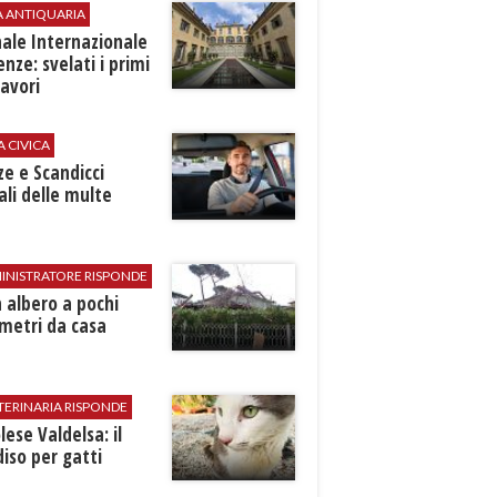
A ANTIQUARIA
ale Internazionale
renze: svelati i primi
avori
A CIVICA
ze e Scandicci
ali delle multe
INISTRATORE RISPONDE
 albero a pochi
metri da casa
TERINARIA RISPONDE
ese Valdelsa: il
iso per gatti