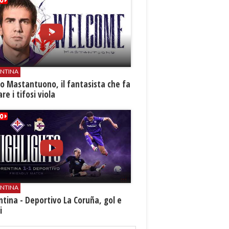
ENTINA
o Mastantuono, il fantasista che fa
re i tifosi viola
ENTINA
ntina - Deportivo La Coruña, gol e
i