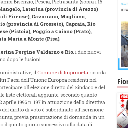
ampi Bisenzio, Pescia, Pietrasanta (sopra i 15
angelo, Laterina (provincia di Arezzo)
 di Firenze), Gavorrano, Magliano,
 (provincia di Grosseto), Capraia, Rio
se (Pistoia), Poggio a Caiano (Prato),
nta Maria a Monte (Pisa)
.
terina Pergine Valdarno e Rio
, i due nuovi
na dopo le fusioni.
mministrative, il
Comune di Impruneta
ricorda
Fio
altri Paesi dell'Unione Europea residenti nel
ecipare all'elezione diretta del Sindaco e del
le liste elettorali aggiunte, secondo quanto
 aprile 1996 n. 197 in attuazione della direttiva
del diritto di voto è subordinato all'iscrizione
ggiunte, previa presentazione di domanda in un
l quinto giorno successivo alla data di