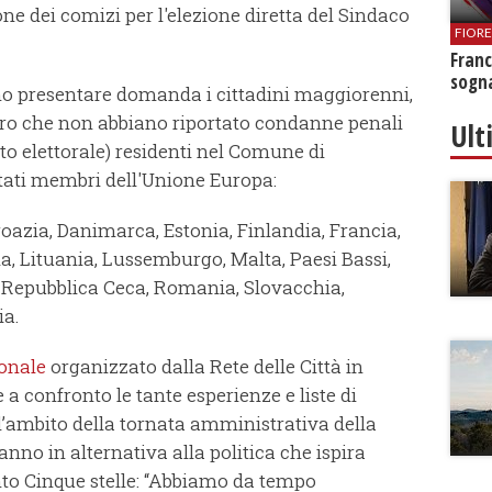
one dei comizi per l'elezione diretta del Sindaco
FIOR
Franc
sogna
no presentare domanda i cittadini maggiorenni,
vvero che non abbiano riportato condanne penali
Ult
tto elettorale) residenti nel Comune di
tati membri dell'Unione Europa:
Croazia, Danimarca, Estonia, Finlandia, Francia,
ia, Lituania, Lussemburgo, Malta, Paesi Bassi,
, Repubblica Ceca, Romania, Slovacchia,
ia.
onale
organizzato dalla Rete delle Città in
a confronto le tante esperienze e liste di
ll’ambito della tornata amministrativa della
nno in alternativa alla politica che ispira
nto Cinque stelle: “Abbiamo da tempo