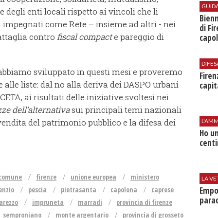
GUID
 degli enti locali rispetto ai vincoli che li
Bienn
ti impegnati come Rete – insieme ad altri - nei
di Fi
attaglia contro
fiscal compact
e pareggio di
capol
DIFES
bbiamo sviluppato in questi mesi e proveremo
Firen
re alle liste: dal no alla deriva dei DASPO urbani
capit
 CETA, ai risultati delle iniziative svoltesi nei
zze dell’alternativa
sui principali temi nazionali
svendita del patrimonio pubblico e la difesa dei
L'AMM
Ho un
centi
comune
firenze
unione europea
ministero
LA VE
Empol
enzio
pescia
pietrasanta
capolona
caprese
parad
 arezzo
impruneta
marradi
provincia di firenze
semproniano
monte argentario
provincia di grosseto