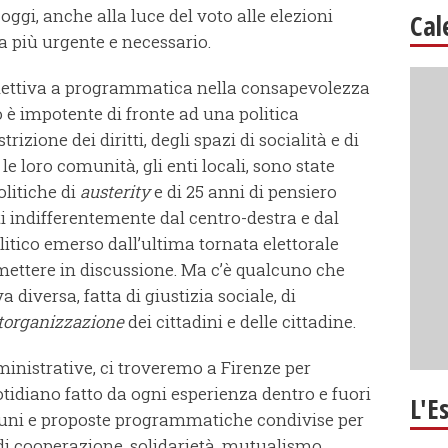
gi, anche alla luce del voto alle elezioni
Cal
a più urgente e necessario.
lettiva a programmatica nella consapevolezza
o è impotente di fronte ad una politica
izione dei diritti, degli spazi di socialità e di
le loro comunità, gli enti locali, sono state
olitiche di
austerity
e di 25 anni di pensiero
ti indifferentemente dal centro-destra e dal
olitico emerso dall’ultima tornata elettorale
mettere in discussione. Ma c’è qualcuno che
a diversa, fatta di giustizia sociale, di
torganizzazione
dei cittadini e delle cittadine.
ministrative, ci troveremo a Firenze per
otidiano fatto da ogni esperienza dentro e fuori
L'E
muni e proposte programmatiche condivise per
di cooperazione, solidarietà, mutualismo,