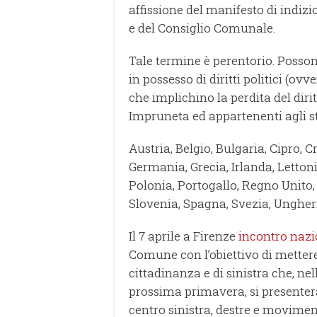
affissione del manifesto di indizi
e del Consiglio Comunale.
Tale termine è perentorio. Posso
in possesso di diritti politici (o
che implichino la perdita del diri
Impruneta ed appartenenti agli s
Austria, Belgio, Bulgaria, Cipro, 
Germania, Grecia, Irlanda, Letton
Polonia, Portogallo, Regno Unito
Slovenia, Spagna, Svezia, Ungher
Il 7 aprile a Firenze
incontro nazi
Comune con l’obiettivo di mettere 
cittadinanza e di sinistra che, ne
prossima primavera, si presentera
centro sinistra, destre e movime