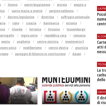
a
livorno
ponte buggianese
pistoia
poggio a
LA P
cina
santa maria a monte
pergine valdarno
Psico
e
decreto legislativo
direttiva
suffragio universale
nume
aria
cipro
croazia
danimarca
estonia
centr
ecia
irlanda
lettonia
lituania
lussemburgo
portogallo
regno unito
repubblica ceca
romania
IL CO
svezia
ungheria
centro-sinistra
movimento 5
Cart
atti 
nsiero unico
neoliberismo
centro-destra
giustizia
nessu
uropeo
pareggio di bilancio in costituzione
daspo
TECN
​La t
carbu
dello
L'AV
Il di
di ri