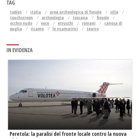
TAG
tablet
italia
area archeologica di fiesole
silla
touchscreen
archeologia
toscana
fiesole
occhio nudo
voce
etruschi
romani
canosa di
puglia
ricamo
le ricamatrici
teatro
IN EVIDENZA
Peretola: la paralisi del fronte locale contro la nuova