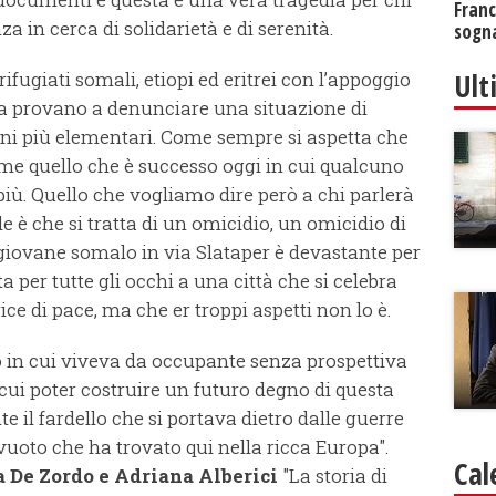
Franc
a in cerca di solidarietà e di serenità.
sogna
Ult
ifugiati somali, etiopi ed eritrei con l’appoggio
sa provano a denunciare una situazione di
ani più elementari. Come sempre si aspetta che
e quello che è successo oggi in cui qualcuno
più. Quello che vogliamo dire però a chi parlerà
le è che si tratta di un omicidio, un omicidio di
l giovane somalo in via Slataper è devastante per
ta per tutte gli occhi a una città che si celebra
ce di pace, ma che er troppi aspetti non lo è.
zzo in cui viveva da occupante senza prospettiva
 cui poter costruire un futuro degno di questa
te il fardello che si portava dietro dalle guerre
 vuoto che ha trovato qui nella ricca Europa".
Cal
a De Zordo e Adriana Alberici
"La storia di