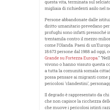
questa vita, terminata sul selciato
migliaia di richiedenti asilo nel 
Persone abbandonate dalle istituzi
diritto umanitario prevedano per
profughi sono infatti pressoché in
trentamila contro il mezzo milion
come l’Olanda. Paesi di un'Europa
18.673 persone dal 1988 ad oggi, c
Grande su Fortezza Europa
." "Ne
vivono o hanno vissuto questa co
a tutta la comunità somala citt
possa pensare ai migranti come pe
pericolosi 'clandestini', personagg
Il degrado è rappresentato da chi
che non capisce la ricchezza delle
che muove i pericolosi istinti raz