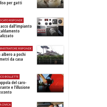
iso per gatti
VOCATO RISPONDE
stacco dall'impianto
scaldamento
alizzato
INISTRATORE RISPONDE
 albero a pochi
metri da casa
ICO BOLLETTE
rappola del caro-
rante e l’illusione
 sconto
A CIVICA