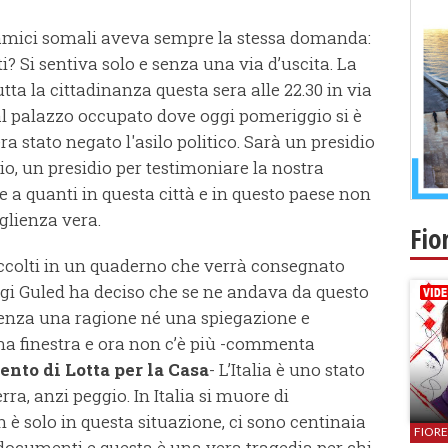
 amici somali aveva sempre la stessa domanda:
? Si sentiva solo e senza una via d’uscita. La
utta la cittadinanza questa sera alle 22.30 in via
al palazzo occupato dove oggi pomeriggio si è
 stato negato l'asilo politico. Sarà un presidio
zio, un presidio per testimoniare la nostra
 a quanti in questa città e in questo paese non
glienza vera.
Fio
accolti in un quaderno che verrà consegnato
gi Guled ha deciso che se ne andava da questo
senza una ragione né una spiegazione e
una finestra e ora non c’è più -commenta
nto di Lotta per la Casa
- L’Italia è uno stato
a, anzi peggio. In Italia si muore di
 è solo in questa situazione, ci sono centinaia
FIOR
i documenti e questa è una vera tragedia per chi