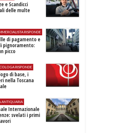
ze e Scandicci
ali delle multe
MMERCIALISTA RISPONDE
elle di pagamento e
di pignoramento:
n picco
SICOLOGA RISPONDE
logo di base, i
ri nella Toscana
ale
A ANTIQUARIA
ale Internazionale
renze: svelati i primi
avori