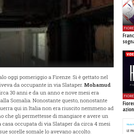
FIOR
Franc
sogna
lo oggi pomeriggio a Firenze. Si è gettato nel
viveva da occupante in via Slataper.
Mohamud
rca 30 anni e da un anno e nove mesi era
FIOR
 dalla Somalia. Nonostante questo, nonostante
Fiore
uerra qui in Italia non era riuscito nemmeno ad
azion
o che gli permettesse di mangiare e avere un
lla casa occupata di via Slataper da circa 4 mesi
le sue sorelle somale lo avevano accolto.