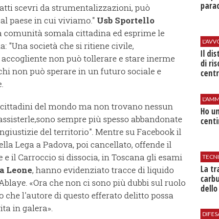
parad
tti scevri da strumentalizzazioni, può
e al paese in cui viviamo."
Usb Sportello
lla comunità somala cittadina ed esprime le
L'AV
: "Una società che si ritiene civile,
Il di
 accogliente non può tollerare e stare inerme
di ri
i chi non può sperare in un futuro sociale e
centr
.
L'AMM
e cittadini del mondo ma non trovano nessun
Ho un
 assisterle,sono sempre più spesso abbandonate
centi
ingiustizie del territorio". Mentre su Facebook il
della Lega a Padova, poi cancellato, offende il
e il Carroccio si dissocia, in Toscana gli esami
TECN
​La t
ia Leone
, hanno evidenziato tracce di liquido
carbu
Ablaye. «Ora che non ci sono più dubbi sul ruolo
dello
o che l'autore di questo efferato delitto possa
ita in galera».
DIFES