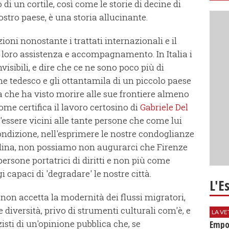
 di un cortile, così come le storie di decine di
nostro paese, è una storia allucinante.
oni nonostante i trattati internazionali e il
 loro assistenza e accompagnamento. In Italia i
visibili, e dire che ce ne sono poco più di
e tedesco e gli ottantamila di un piccolo paese
 che ha visto morire alle sue frontiere almeno
ome certifica il lavoro certosino di
Gabriele Del
ll'essere vicini alle tante persone che come lui
ndizione, nell'esprimere le nostre condoglianze
adina, non possiamo non augurarci che Firenze
rsone portatrici di diritti e non più come
i capaci di 'degradare' le nostre città.
L'E
 non accetta la modernità dei flussi migratori,
 diversità, privo di strumenti culturali com'è, e
LA VE
zisti di un'opinione pubblica che, se
Empol