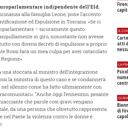
Firen
europarlamentare indipendente dell’Eld
,
capit
 vicinanza alla famiglia Leone, pone l’accento
entificazione ed Espulsione in Toscana. «Se ci
europarlamentare – sicuramente questo
IL CO
anquillamente in giro, nonostante non avesse
Cart
atti 
tutto con diversi decreti di espulsione a proprio
nessu
nte Rossi farà un mea culpa per aver ostacolato
a Regione».
LA P
Psico
 una stoccata al ministro dell’integrazione
nume
si la ministra di questo caso e se condannerà
centr
erà nel silenzio come ha fatto ultimamente con
xtracomunitari». “Anche oggi l’ennesimo, pesante
GUID
ghiacciante che parole così gravi vengano
Bienn
ale, da una persona che oltretutto rappresenta
di Fi
tre nel Paese la violenza contro le donne è
capol
o.