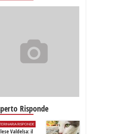
sperto Risponde
TERINARIA RISPONDE
ese Valdelsa: il