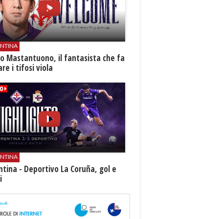
ENTINA
o Mastantuono, il fantasista che fa
re i tifosi viola
ENTINA
ntina - Deportivo La Coruña, gol e
i