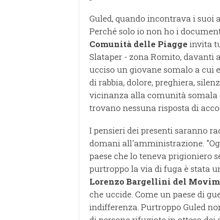
Guled, quando incontrava i suoi
Perché solo io non ho i documenti
Comunità delle Piagge
invita t
Slataper - zona Romito, davanti 
ucciso un giovane somalo a cui era
di rabbia, dolore, preghiera, silen
vicinanza alla comunità somala e
trovano nessuna risposta di acco
I pensieri dei presenti saranno r
domani all'amministrazione. "Og
paese che lo teneva prigioniero 
purtroppo la via di fuga è stata 
Lorenzo Bargellini del Movime
che uccide. Come un paese di guerr
indifferenza. Purtroppo Guled non
di persone rifugiate in attesa de