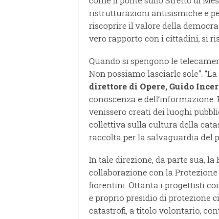
come il ponte sullo Stretto di Mes
ristrutturazioni antisismiche e p
riscoprire il valore della democraz
vero rapporto con i cittadini, si r
Quando si spengono le telecamer
Non possiamo lasciarle sole". “La
direttore di Opere, Guido Incer
conoscenza e dell’informazione. P
venissero creati dei luoghi pubbl
collettiva sulla cultura della cata
raccolta per la salvaguardia del 
In tale direzione, da parte sua, 
collaborazione con la Protezione c
fiorentini. Ottanta i progettisti c
e proprio presidio di protezione civ
catastrofi, a titolo volontario, co