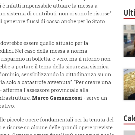
gi è infatti impensabile attuare la messa a
Ult
n sistema di contributi, non ci sono le risorse”.
di generare flussi di cassa anche per lo Stato
dovrebbe essere quello attuato per la
 edifici. Nel caso della messa a norma
risparmio in bolletta, è vero, ma il ritorno non
rebbe a portare il tema della sicurezza sismica
dominio, sensibilizzando la cittadinanza su un
rla solo a catastrofe avvenuta”. “Per creare una
 afferma l'assessore provinciale alla
infrastrutture,
Marco Gamannossi
- serve un
rativo.
Cal
lle piccole opere fondamentali per la tenuta del
o e risorse su alcune delle grandi opere previste