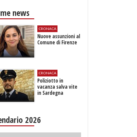
ime news
CRONACA
Nuove assunzioni al
Comune di Firenze
CRONACA
Poliziotto in
vacanza salva vite
in Sardegna
endario 2026