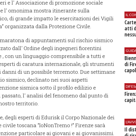
neri e l' Associazione di promozione sociale
ze l' omonima mostra itinerante sulla
IL CO
ico, di grande impatto le esercitazioni dei Vigili
Cart
a” organizzata dalla Protezione Civile.
atti 
nessu
a maratona di appuntamenti sul rischio sismico
ato dall' Ordine degli ingegneri fiorentini
GUID
, con un linguaggio comprensibile a tutti e
Bienn
sperti di caratura internazionale, gli strumenti
di Fi
capol
 i danni di un possibile terremoto. Due settimane
io sismico, declinato nei suoi aspetti
DIFES
nzione sismica sotto il profilo edilizio e
Firen
l passato, l' analisi del fenomeno dal punto di
capit
nostro territorio.
 degli esperti di Edurisk il Corpo Nazionale dei
L'AV
ne civile toscana “IoNonTremo !” Firenze sarà
Il di
enzione particolare ai giovani e ai giovanissimi.
di ri