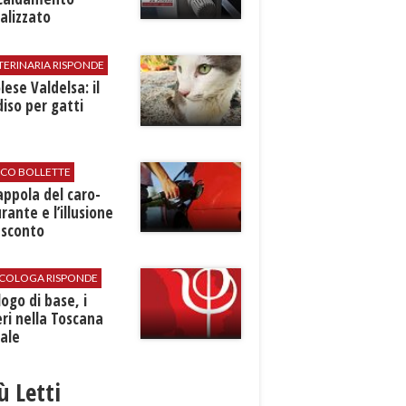
alizzato
TERINARIA RISPONDE
ese Valdelsa: il
iso per gatti
ICO BOLLETTE
rappola del caro-
rante e l’illusione
 sconto
SICOLOGA RISPONDE
logo di base, i
ri nella Toscana
ale
iù Letti