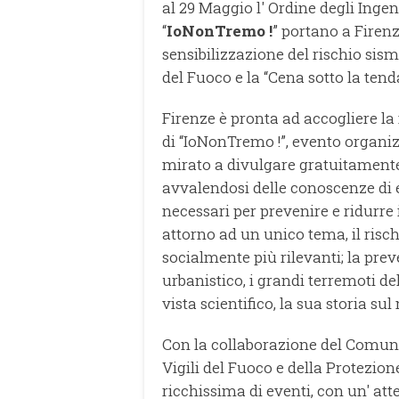
al 29 Maggio l' Ordine degli Inge
“
IoNonTremo !
” portano a Firen
sensibilizzazione del rischio sism
del Fuoco e la “Cena sotto la tend
Firenze è pronta ad accogliere l
di “IoNonTremo !”, evento organizz
mirato a divulgare gratuitamente 
avvalendosi delle conoscenze di e
necessari per prevenire e ridurre
attorno ad un unico tema, il risch
socialmente più rilevanti; la preve
urbanistico, i grandi terremoti de
vista scientifico, la sua storia sul 
Con la collaborazione del Comune,
Vigili del Fuoco e della Protezio
ricchissima di eventi, con un' att