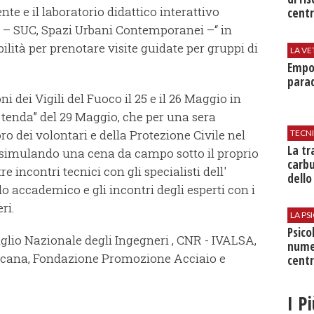
e e il laboratorio didattico interattivo
centr
te – SUC, Spazi Urbani Contemporanei –“ in
bilità per prenotare visite guidate per gruppi di
LA VE
Empol
parad
i dei Vigili del Fuoco il 25 e il 26 Maggio in
a tenda” del 29 Maggio, che per una sera
o dei volontari e della Protezione Civile nel
TECN
​La t
a simulando una cena da campo sotto il proprio
carbu
incontri tecnici con gli specialisti dell'
dello
o accademico e gli incontri degli esperti con i
ri.
LA P
Psico
siglio Nazionale degli Ingegneri , CNR - IVALSA,
nume
oscana, Fondazione Promozione Acciaio e
centr
I P