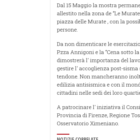
Dal 15 Maggio la mostra permanent
allestito nella zona de “Le Mura
piazza delle Murate , con la possi
persone.
Da non dimenticare le esercitazion
P.zza Annigoni e la “Cena sotto l
dimostrerà l' importanza del lavor
gestire l' accoglienza post-sism
tendone. Non mancheranno inoltre 
edilizia antisismica e con il mond
cittadini nelle sedi dei loro quartie
A patrocinare l' iniziativa il Con
Provincia di Firenze, Regione T
Osservatorio Ximeniano.
NOTIZIE CORRELATE