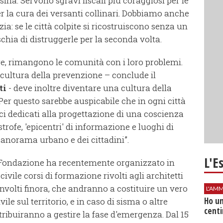
sina. Servono sgravi fiscali più coraggiosi per le
er la cura dei versanti collinari. Dobbiamo anche
ia: se le città colpite si ricostruiscono senza un
ischia di distruggerle per la seconda volta.
e, rimangono le comunità con i loro problemi.
 cultura della prevenzione – conclude il
ti
- deve inoltre diventare una cultura della
er questo sarebbe auspicabile che in ogni città
ici dedicati alla progettazione di una coscienza
strofe, 'epicentri' di informazione e luoghi di
panorama urbano e dei cittadini”.
L'E
la Fondazione ha recentemente organizzato in
ivile corsi di formazione rivolti agli architetti
oinvolti finora, che andranno a costituire un vero
L'AMM
Ho un
ile sul territorio, e in caso di sisma o altre
centi
ntribuiranno a gestire la fase d'emergenza. Dal 15