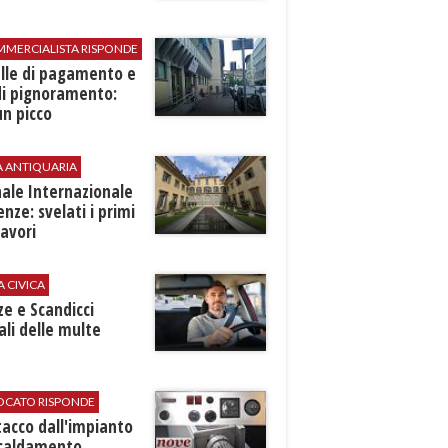
MMERCIALISTA RISPONDE
elle di pagamento e
di pignoramento:
n picco
A ANTIQUARIA
ale Internazionale
renze: svelati i primi
avori
A CIVICA
ze e Scandicci
ali delle multe
VOCATO RISPONDE
stacco dall'impianto
scaldamento