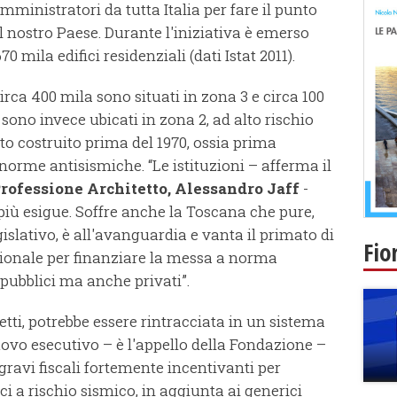
amministratori da tutta Italia per fare il punto
 nostro Paese. Durante l'iniziativa è emerso
70 mila edifici residenziali (dati Istat 2011).
circa 400 mila sono situati in zona 3 e circa 100
 sono invece ubicati in zona 2, ad alto rischio
tato costruito prima del 1970, ossia prima
 norme antisismiche. “Le istituzioni – afferma il
rofessione Architetto, Alessandro Jaff
-
più esigue. Soffre anche la Toscana che pure,
islativo, è all'avanguardia e vanta il primato di
Fio
ionale per finanziare la messa a norma
 pubblici ma anche privati”.
tti, potrebbe essere rintracciata in un sistema
 nuovo esecutivo – è l'appello della Fondazione –
gravi fiscali fortemente incentivanti per
ci a rischio sismico, in aggiunta ai generici