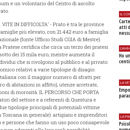
sum e un volontario del Centro di ascolto
ato.
IL CO
Cart
0. VITE IN DIFFICOLTA' - Prato è tra le province
atti 
amiglie più elevato, con 21.442 euro a famiglia
nessu
azionale (fonte Ufficio Studi CGIA di Mestre).
a Pratese certifica che circa un terzo dei pratesi
L'AMM
 sotto dei 15 mila euro, mentre aumenta il
Ho un
centi
dividui che si rivolgono al pubblico e al privato
omico relativi a varie tipologie di disagio:
 italiana con il maggior numero di sfratti per
LA VE
di abitazioni in affitto), utenze arretrate,
Empol
uazioni di morosità. IL PERCORSO CHE PORTA
parad
ori del settore e a referenti di Questura e
e tipologie principali di potenziali vittime
la Toscana in generale): artigiani e imprenditori
LA P
ito e persone che fanno un uso poco consapevole
Psico
nume
non aderenti alle loro reali possibilità.