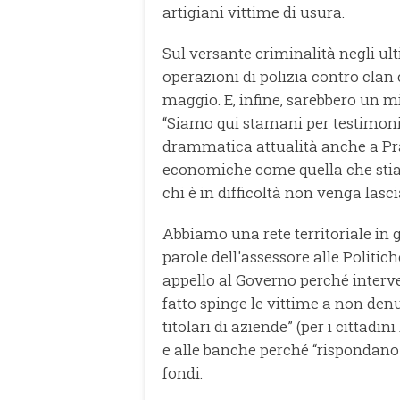
artigiani vittime di usura.
Sul versante criminalità negli ul
operazioni di polizia contro clan 
maggio. E, infine, sarebbero un mig
“Siamo qui stamani per testimoni
drammatica attualità anche a Prato
economiche come quella che sti
chi è in difficoltà non venga lasci
Abbiamo una rete territoriale in g
parole dell'assessore alle Politic
appello al Governo perché interv
fatto spinge le vittime a non den
titolari di aziende” (per i cittadi
e alle banche perché “rispondano c
fondi.