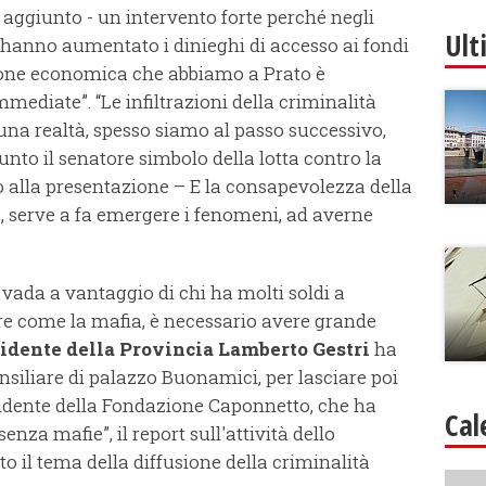
 aggiunto - un intervento forte perché negli
Ult
ito hanno aumentato i dinieghi di accesso ai fondi
zione economica che abbiamo a Prato è
mediate”. “Le infiltrazioni della criminalità
una realtà, spesso siamo al passo successivo,
nto il senatore simbolo della lotta contro la
 alla presentazione – E la consapevolezza della
 serve a fa emergere i fenomeni, ad averne
vada a vantaggio di chi ha molti soldi a
ere come la mafia, è necessario avere grande
sidente della Provincia Lamberto Gestri
ha
nsiliare di palazzo Buonamici, per lasciare poi
esidente della Fondazione Caponnetto, che ha
Cal
nza mafie”, il report sull'attività dello
ato il tema della diffusione della criminalità