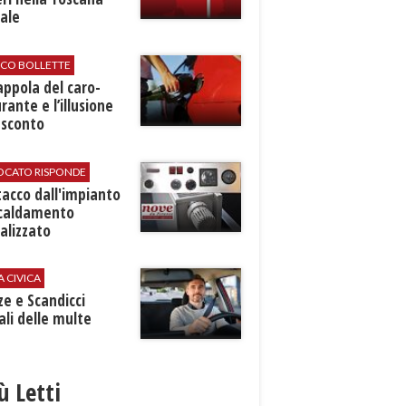
ale
ICO BOLLETTE
rappola del caro-
rante e l’illusione
 sconto
VOCATO RISPONDE
stacco dall'impianto
scaldamento
alizzato
A CIVICA
ze e Scandicci
ali delle multe
iù Letti