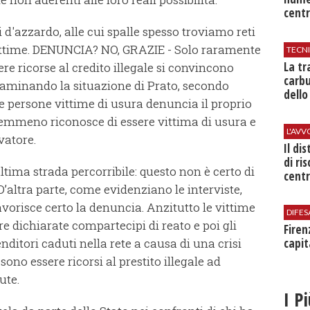
centr
 d'azzardo, alle cui spalle spesso troviamo reti
vittime. DENUNCIA? NO, GRAZIE - Solo raramente
TECN
​La t
e ricorse al credito illegale si convincono
carbu
Esaminando la situazione di Prato, secondo
dello
le persone vittime di usura denuncia il proprio
nemmeno riconosce di essere vittima di usura e
L'AV
vatore.
Il di
di ri
ultima strada percorribile: questo non è certo di
centr
 D’altra parte, come evidenziano le interviste,
avorisce certo la denuncia. Anzitutto le vittime
DIFES
re dichiarate compartecipi di reato e poi gli
Firen
nditori caduti nella rete a causa di una crisi
capit
ono essere ricorsi al prestito illegale ad
ute.
I P