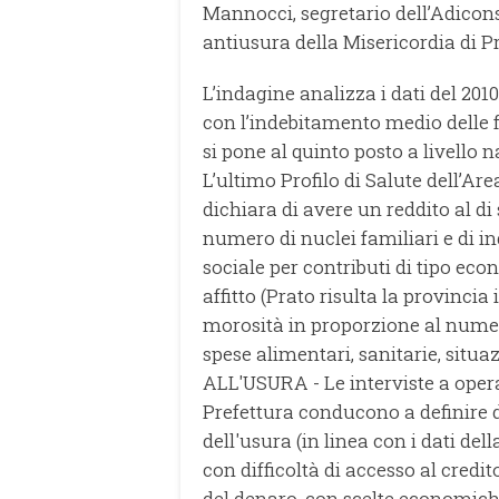
Mannocci, segretario dell’Adicon
antiusura della Misericordia di Pr
L’indagine analizza i dati del 201
con l’indebitamento medio delle f
si pone al quinto posto a livello n
L’ultimo Profilo di Salute dell’Are
dichiara di avere un reddito al di
numero di nuclei familiari e di in
sociale per contributi di tipo econ
affitto (Prato risulta la provincia
morosità in proporzione al numero 
spese alimentari, sanitarie, sit
ALL'USURA - Le interviste a operat
Prefettura conducono a definire du
dell'usura (in linea con i dati del
con difficoltà di accesso al cred
del denaro, con scelte economiche 