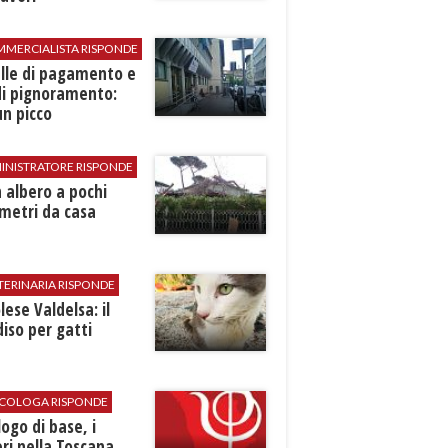
MMERCIALISTA RISPONDE
elle di pagamento e
di pignoramento:
n picco
INISTRATORE RISPONDE
 albero a pochi
metri da casa
TERINARIA RISPONDE
ese Valdelsa: il
iso per gatti
SICOLOGA RISPONDE
logo di base, i
ri nella Toscana