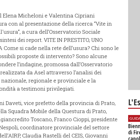
sel Elena Micheloni e Valentina Cipriani
ra con al presentazione della ricerca “Vite in
ll'usura”, a cura dell’Osservatorio Sociale
 sintesi dei report. VITE IN PRESTITO, UNO
me si cade nella rete dell’usura? Chi sono le
ossibili proposte di intervento? Sono alcune
ondere l’indagine, promossa dall’Osservatorio
realizzata da Asel attraverso l’analisi dei
lo nazionale, regionale e provinciale e la
ondità a testimoni privilegiati.
L'E
 Daveti, vice prefetto della provincia di Prato,
lla Squadra Mobile della Questura di Prato,
tigiancredito Toscano, Franco Cioppi, presidente
GUID
Bienn
Nespoli, coordinatore provinciale del settore
di Fi
 dell’AIRP, Claudia Rastelli del CEIS, Giovanni
capol