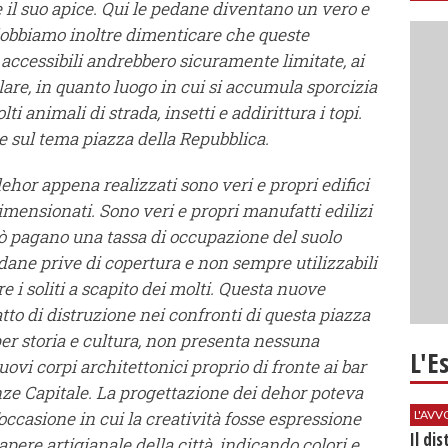
 il suo apice. Qui le pedane diventano un vero e
 dobbiamo inoltre dimenticare che queste
 accessibili andrebbero sicuramente limitate, ai
lare, in quanto luogo in cui si accumula sporcizia
ti animali di strada, insetti e addirittura i topi.
e sul tema piazza della Repubblica.
ehor appena realizzati sono veri e propri edifici
dimensionati. Sono veri e propri manufatti edilizi
erò pagano una tassa di occupazione del suolo
adane prive di copertura e non sempre utilizzabili
 i soliti a scapito dei molti. Questa nuove
to di distruzione nei confronti di questa piazza
er storia e cultura, non presenta nessuna
L'E
ovi corpi architettonici proprio di fronte ai bar
irenze Capitale. La progettazione dei dehor poteva
ccasione in cui la creatività fosse espressione
L'AV
Il di
ere artigianale della città, indicando colori e