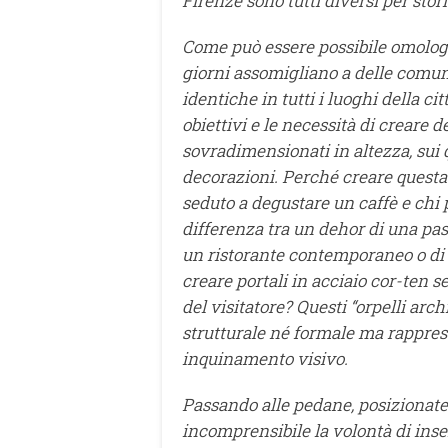
Firenze sono tutti diversi per storia
Come può essere possibile omologarl
giorni assomigliano a delle comun
identiche in tutti i luoghi della ci
obiettivi e le necessità di creare d
sovradimensionati in altezza, sui qu
decorazioni. Perché creare questa 
seduto a degustare un caffè e chi
differenza tra un dehor di una past
un ristorante contemporaneo o di u
creare portali in acciaio cor-ten s
del visitatore? Questi “orpelli ar
strutturale né formale ma rappres
inquinamento visivo.
Passando alle pedane, posizionate
incomprensibile la volontà di inse