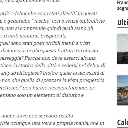
, tipologia, clientela e cibo.
Franc
sogna
i? I dehor che sono stati allestiti in questi
Ult
i e generiche “vasche” con o senza ombrellone,
ttà; non si comprende quindi quali siano gli
ei recinti anonimi, trasparenti,
ali sono stati posti orribili menù e tristi
distanza o meglio questa frattura tra chi sta
 passeggia? Perché non deve esserci alcuna
icceria storica della città e sedersi nel dehor di
n pub all’inglese? Inoltre, quale la necessità di
e non che quella di spezzare la vista prospettica
chitettonici” non hanno nessuna funzione né
entano solo un elemento di disturbo e
 anche dove non servono, risulta
Cal
rirle ovunque, una vera e propria mania, che in