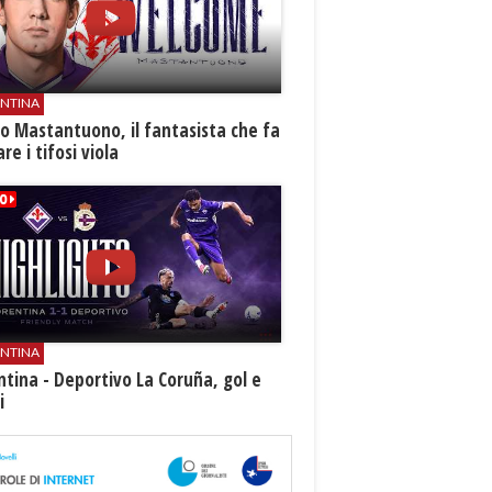
ENTINA
o Mastantuono, il fantasista che fa
re i tifosi viola
ENTINA
ntina - Deportivo La Coruña, gol e
i