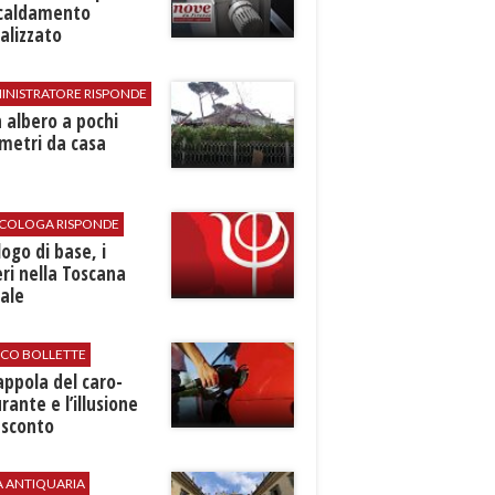
scaldamento
alizzato
INISTRATORE RISPONDE
 albero a pochi
metri da casa
SICOLOGA RISPONDE
logo di base, i
ri nella Toscana
ale
ICO BOLLETTE
rappola del caro-
rante e l’illusione
 sconto
A ANTIQUARIA