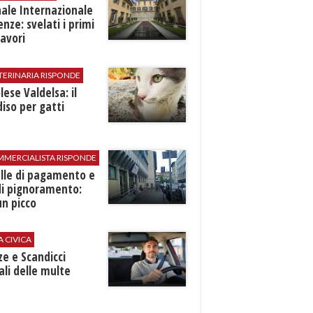
ale Internazionale
renze: svelati i primi
avori
TERINARIA RISPONDE
ese Valdelsa: il
iso per gatti
MMERCIALISTA RISPONDE
elle di pagamento e
di pignoramento:
n picco
A CIVICA
ze e Scandicci
ali delle multe