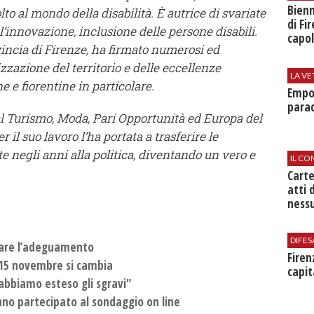
Bienn
o al mondo della disabilità. È autrice di svariate
di Fi
l’innovazione, inclusione delle persone disabili.
capol
vincia di Firenze, ha firmato numerosi ed
izzazione del territorio e delle eccellenze
LA VE
 e fiorentine in particolare.
Empol
parad
 al Turismo, Moda, Pari Opportunità ed Europa del
il suo lavoro l’ha portata a trasferire le
 negli anni alla politica, diventando un vero e
IL CO
Cart
atti 
nessu
DIFES
tare l’adeguamento
Firen
al 15 novembre si cambia
capit
abbiamo esteso gli sgravi"
nno partecipato al sondaggio on line