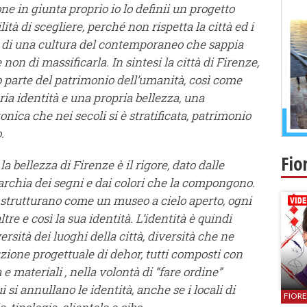
 in giunta proprio io lo definii un progetto
ità di scegliere, perché non rispetta la città ed i
ità di una cultura del contemporaneo che sappia
 non di massificarla. In sintesi la città di Firenze,
o parte del patrimonio dell’umanità, così come
ia identità e una propria bellezza, una
nica che nei secoli si è stratificata, patrimonio
.
Fio
a bellezza di Firenze è il rigore, dato dalle
rarchia dei segni e dai colori che la compongono.
la strutturano come un museo a cielo aperto, ogni
ltre e così la sua identità. L’identità è quindi
ersità dei luoghi della città, diversità che ne
zione progettuale di dehor, tutti composti con
 materiali , nella volontà di “fare ordine”
i si annullano le identità, anche se i locali di
FIOR