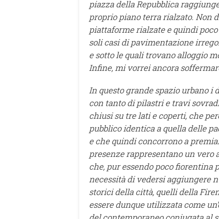
piazza della Repubblica raggiunge
proprio piano terra rialzato. Non
piattaforme rialzate e quindi poco
soli casi di pavimentazione irrego
e sotto le quali trovano alloggio mol
Infine, mi vorrei ancora soffermar
In questo grande spazio urbano i d
con tanto di pilastri e travi sovra
chiusi su tre lati e coperti, che p
pubblico identica a quella delle p
e che quindi concorrono a premiare
presenze rappresentano un vero at
che, pur essendo poco fiorentina p
necessità di vedersi aggiungere nu
storici della città, quelli della F
essere dunque utilizzata come un’o
del contemporaneo coniugata al sap