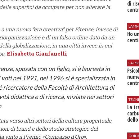
di ri
delle superfici da occupare per non alterare la
centr
L'AMM
a una nuova “era creativa” per Firenze, invece di
Ho un
 riorganizzazione e di un falso ordine dato da un
centi
della globalizzazione, in una città invece in cui
sa.
Elisabetta Cianfanelli
LA P
enze, sposata con un figlio, si è laureata in
Psico
nume
voti nel 1991, nel 1996 si è specializzata in
centr
 ricercatore della Facoltà di Architettura di
ità didattica e di ricerca, iniziata nei settori
TECN
.
​La t
carbu
dello
tata verso altri settori della cultura progettuale,
ion, di brand e dello studio strategico del
 Ha vinto il Premio «Compasso d’Oro»,
GUID