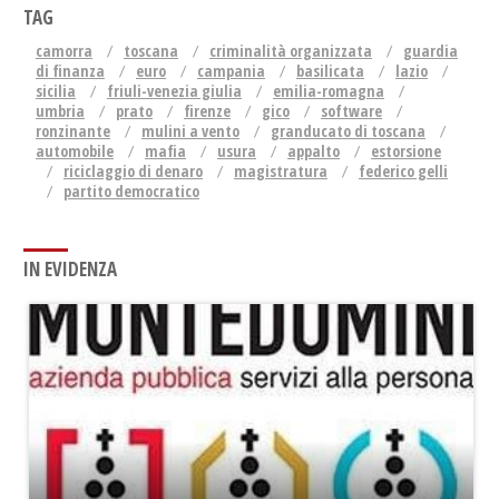
TAG
camorra
toscana
criminalità organizzata
guardia
di finanza
euro
campania
basilicata
lazio
sicilia
friuli-venezia giulia
emilia-romagna
umbria
prato
firenze
gico
software
ronzinante
mulini a vento
granducato di toscana
automobile
mafia
usura
appalto
estorsione
riciclaggio di denaro
magistratura
federico gelli
partito democratico
IN EVIDENZA