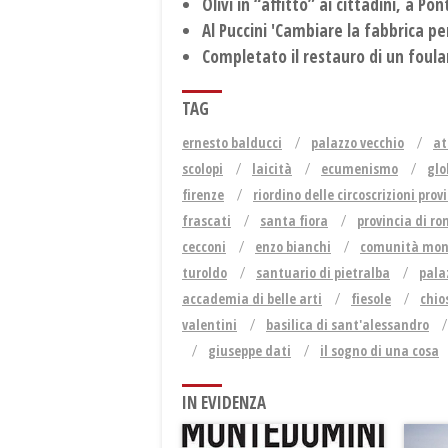
Olivi in “affitto” ai cittadini, a Po
Al Puccini 'Cambiare la fabbrica p
Completato il restauro di un foula
TAG
ernesto balducci
palazzo vecchio
at
scolopi
laicità
ecumenismo
glo
firenze
riordino delle circoscrizioni provi
frascati
santa fiora
provincia di r
cecconi
enzo bianchi
comunità mona
turoldo
santuario di pietralba
pala
accademia di belle arti
fiesole
chio
valentini
basilica di sant'alessandro
giuseppe dati
il sogno di una cosa
IN EVIDENZA