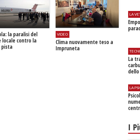
LA VE
Empol
parad
la: la paralisi del
VIDEO
 locale contro la
​Clima nuovamente teso a
 pista
Impruneta
TECN
​La t
carbu
dello
LA P
Psico
nume
centr
I P