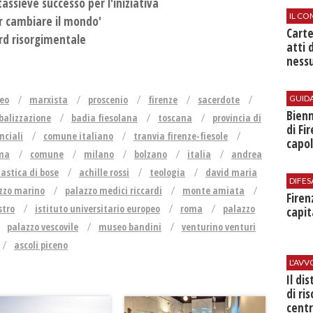
ntassieve successo per l'iniziativa
IL CO
er cambiare il mondo'
Cart
rd risorgimentale
atti 
nessu
GUID
eo
marxista
proscenio
firenze
sacerdote
Bienn
balizzazione
badia fiesolana
toscana
provincia di
di Fi
nciali
comune italiano
tranvia firenze-fiesole
capol
oma
comune
milano
bolzano
italia
andrea
stica di bose
achille rossi
teologia
david maria
DIFES
zzo marino
palazzo medici riccardi
monte amiata
Firen
stro
istituto universitario europeo
roma
palazzo
capit
palazzo vescovile
museo bandini
venturino venturi
ascoli piceno
L'AV
Il di
di ri
centr