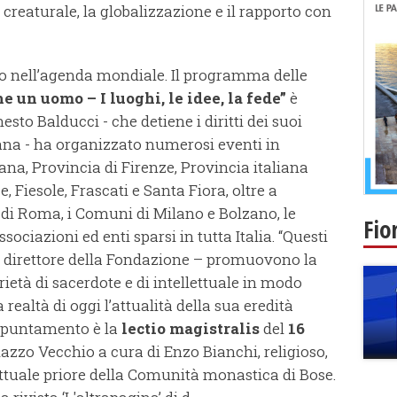
creaturale, la globalizzazione e il rapporto con
rno nell’agenda mondiale. Il programma delle
e un uomo – I luoghi, le idee, la fede”
è
to Balducci - che detiene i diritti dei suoi
olana - ha organizzato numerosi eventi in
na, Provincia di Firenze, Provincia italiana
, Fiesole, Frascati e Santa Fiora, oltre a
a di Roma, i Comuni di Milano e Bolzano, le
Fio
ociazioni ed enti sparsi in tutta Italia. “Questi
, direttore della Fondazione – promuovono la
rietà di sacerdote e di intellettuale in modo
 realtà di oggi l’attualità della sua eredità
 appuntamento è la
lectio magistralis
del
16
lazzo Vecchio a cura di Enzo Bianchi, religioso,
 attuale priore della Comunità monastica di Bose.