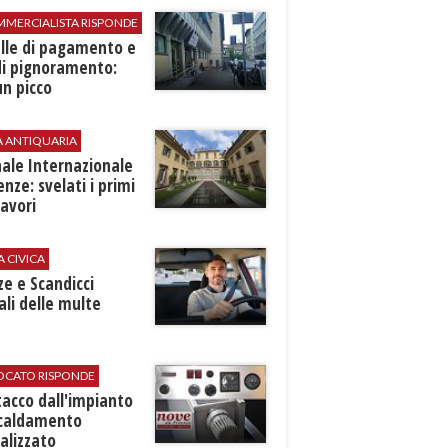
MMERCIALISTA RISPONDE
elle di pagamento e
di pignoramento:
n picco
A ANTIQUARIA
ale Internazionale
renze: svelati i primi
avori
A CIVICA
ze e Scandicci
ali delle multe
VOCATO RISPONDE
stacco dall'impianto
scaldamento
alizzato