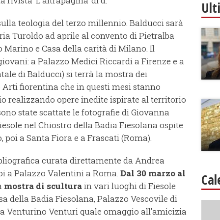
 rivista ‘L'altrapagina’ di d.
Ult
ulla teologia del terzo millennio. Balducci sarà
ia Turoldo ad aprile al convento di Pietralba
Marino e Casa della carità di Milano. Il
ovani: a Palazzo Medici Riccardi a Firenze e a
ale di Balducci) si terrà la mostra dei
 Arti fiorentina che in questi mesi stanno
o realizzando opere inedite ispirate al territorio
i sono state scattate le fotografie di Giovanna
Fiesole nel Chiostro della Badia Fiesolana ospite
o, poi a Santa Fiora e a Frascati (Roma).
ibliografica curata direttamente da Andrea
poi a Palazzo Valentini a Roma.
Dal 30 marzo al
Cal
a
mostra di scultura
in vari luoghi di Fiesole
esa della Badia Fiesolana, Palazzo Vescovile di
 a Venturino Venturi quale omaggio all’amicizia