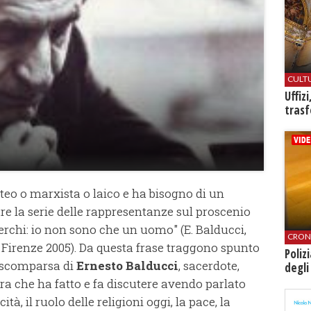
CULT
Uffiz
trasf
ateo o marxista o laico e ha bisogno di un
re la serie delle rappresentanze sul proscenio
erchi: io non sono che un uomo" (E. Balducci,
CRON
 Firenze 2005). Da questa frase traggono spunto
Poliz
a scomparsa di
Ernesto Balducci
, sacerdote,
degli
ura che ha fatto e fa discutere avendo parlato
ità, il ruolo delle religioni oggi, la pace, la