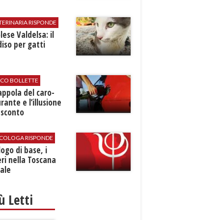
TERINARIA RISPONDE
ese Valdelsa: il
iso per gatti
ICO BOLLETTE
rappola del caro-
rante e l’illusione
 sconto
SICOLOGA RISPONDE
logo di base, i
ri nella Toscana
ale
iù Letti