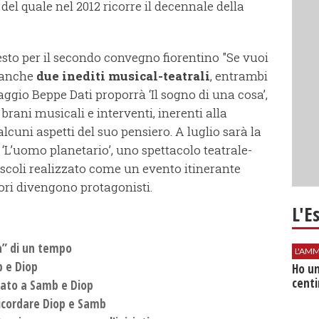
del quale nel 2012 ricorre il decennale della
festo per il secondo convegno fiorentino "Se vuoi
i anche
due inediti musical-teatrali
, entrambi
ggio Beppe Dati proporrà ‘Il sogno di una cosa’,
 brani musicali e interventi, inerenti alla
alcuni aspetti del suo pensiero. A luglio sarà la
 ‘L’uomo planetario’, uno spettacolo teatrale-
scoli realizzato come un evento itinerante
tori divengono protagonisti.
L'E
a” di un tempo
L'AMM
b e Diop
Ho un
centi
cato a Samb e Diop
ricordare Diop e Samb