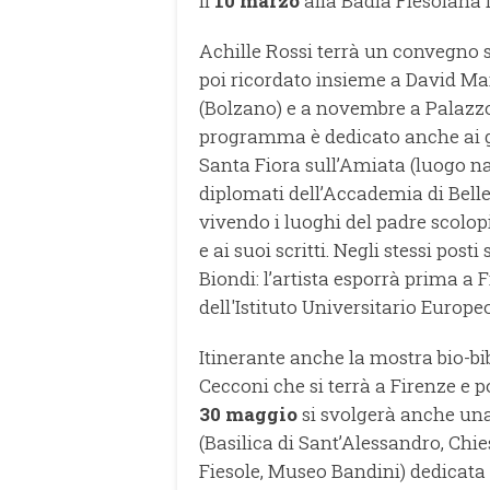
Il
10 marzo
alla Badia Fiesolana la
Achille Rossi terrà un convegno s
poi ricordato insieme a David Mar
(Bolzano) e a novembre a Palazzo 
programma è dedicato anche ai gi
Santa Fiora sull’Amiata (luogo nat
diplomati dell’Accademia di Belle
vivendo i luoghi del padre scolopi
e ai suoi scritti. Negli stessi post
Biondi: l’artista esporrà prima a 
dell'Istituto Universitario Europe
Itinerante anche la mostra bio-b
Cecconi che si terrà a Firenze e 
30 maggio
si svolgerà anche un
(Basilica di Sant’Alessandro, Chi
Fiesole, Museo Bandini) dedicata