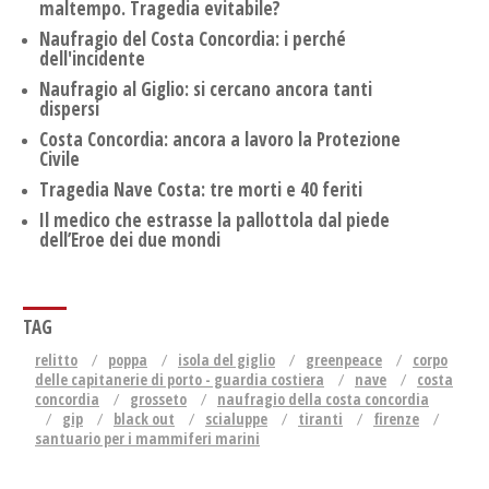
maltempo. Tragedia evitabile?
Naufragio del Costa Concordia: i perché
dell'incidente
Naufragio al Giglio: si cercano ancora tanti
dispersi
Costa Concordia: ancora a lavoro la Protezione
Civile
Tragedia Nave Costa: tre morti e 40 feriti
Il medico che estrasse la pallottola dal piede
dell’Eroe dei due mondi
TAG
relitto
poppa
isola del giglio
greenpeace
corpo
delle capitanerie di porto - guardia costiera
nave
costa
concordia
grosseto
naufragio della costa concordia
gip
black out
scialuppe
tiranti
firenze
santuario per i mammiferi marini