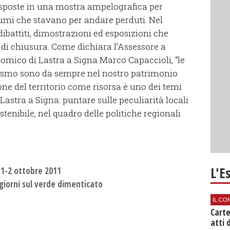
esposte in una mostra ampelografica per
fumi che stavano per andare perduti. Nel
battiti, dimostrazioni ed esposizioni che
di chiusura. Come dichiara l’Assessore a
omico di Lastra a Signa Marco Capaccioli, “le
vaismo sono da sempre nel nostro patrimonio
one del territorio come risorsa è uno dei temi
astra a Signa: puntare sulle peculiarità locali
enibile, nel quadro delle politiche regionali
L'E
 1-2 ottobre 2011
 giorni sul verde dimenticato
IL CO
Cart
atti 