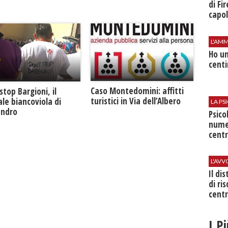
di Fi
capol
L'AMM
Ho un
centi
Caso Montedomini: affitti
stop Bargioni, il
turistici in Via dell’Albero
le biancoviola di
LA P
andro
Psico
nume
centr
L'AV
Il di
di ri
centr
I P