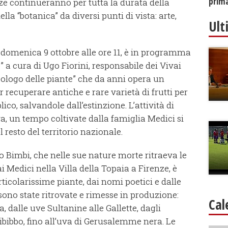
prim
nze continueranno per tutta la durata della
la “botanica” da diversi punti di vista: arte,
Ult
 domenica 9 ottobre alle ore 11, è in programma
 a cura di Ugo Fiorini, responsabile dei Vivai
heologo delle piante” che da anni opera un
 recuperare antiche e rare varietà di frutti per
ico, salvandole dall’estinzione. L’attività di
va, un tempo coltivate dalla famiglia Medici si
 resto del territorio nazionale.
o Bimbi, che nelle sue nature morte ritraeva le
ai Medici nella Villa della Topaia a Firenze, è
articolarissime piante, dai nomi poetici e dalle
sono state ritrovate e rimesse in produzione:
Cal
, dalle uve Sultanine alle Gallette, dagli
 Zibibbo, fino all’uva di Gerusalemme nera. Le