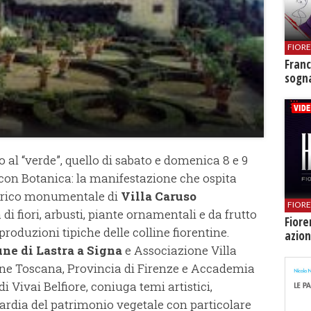
FIOR
Franc
sogna
 al “verde”, quello di sabato e domenica 8 e 9
 con Botanica: la manifestazione che ospita
torico monumentale di
Villa Caruso
FIOR
 fiori, arbusti, piante ornamentali e da frutto
Fiore
 produzioni tipiche delle colline fiorentine.
azion
ne di Lastra a Signa
e Associazione Villa
ione Toscana, Provincia di Firenze e Accademia
di Vivai Belfiore, coniuga temi artistici,
guardia del patrimonio vegetale con particolare