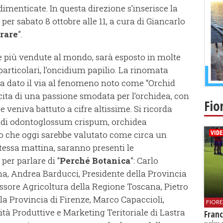
dimenticate. In questa direzione s’inserisce la
r sabato 8 ottobre alle 11, a cura di Giancarlo
 rare
”.
nte più vendute al mondo, sarà esposto in molte
particolari, l’oncidium papilio. La rinomata
ha dato il via al fenomeno noto come “Orchid
cita di una passione smodata per l’orchidea, con
Fio
re veniva battuto a cifre altissime. Si ricorda
e di odontoglossum crispum, orchidea
lo che oggi sarebbe valutato come circa un
stessa mattina, saranno presenti le
per parlare di “
Perché Botanica
”: Carlo
na, Andrea Barducci, Presidente della Provincia
essore Agricoltura della Regione Toscana, Pietro
lla Provincia di Firenze, Marco Capaccioli,
FIOR
ità Produttive e Marketing Teritoriale di Lastra
Franc