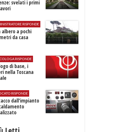
renze: svelati i primi
avori
INISTRATORE RISPONDE
 albero a pochi
metri da casa
SICOLOGA RISPONDE
logo di base, i
ri nella Toscana
ale
VOCATO RISPONDE
stacco dall'impianto
scaldamento
alizzato
iù Letti