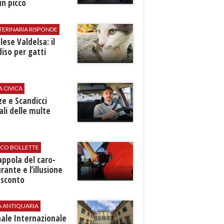
n picco
TERINARIA RISPONDE
ese Valdelsa: il
iso per gatti
A CIVICA
ze e Scandicci
ali delle multe
ICO BOLLETTE
rappola del caro-
rante e l’illusione
 sconto
A ANTIQUARIA
ale Internazionale