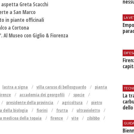
nessu
l aspetta Greta Scacchi
perte a San Marco
LA VE
o in piante officinali
Empol
alco a Cortona
parad
''. Al Museo con Giglio & Fiorenza
DIFES
Firen
capit
lastra a signa
villa caruso di bellosguardo
pianta
TECN
firenze
accademia dei georgofili
specie
​La t
carbu
presidente della provincia
agricoltura
pietro
dello
ia della biologia
fiorini
frutta
ultravioletto
la medicea della topaia
firenze
vite
zibibbo
GUID
Bienn