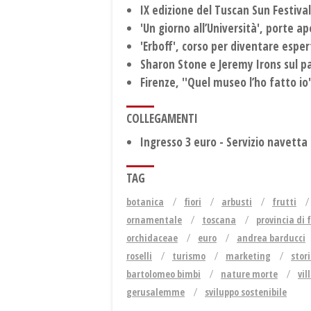
IX edizione del Tuscan Sun Festiva
'Un giorno all’Università', porte a
'Erboff', corso per diventare espert
Sharon Stone e Jeremy Irons sul p
Firenze, ''Quel museo l’ho fatto io
COLLEGAMENTI
Ingresso 3 euro - Servizio navetta
TAG
botanica
fiori
arbusti
frutti
ornamentale
toscana
provincia di 
orchidaceae
euro
andrea barducci
roselli
turismo
marketing
stor
bartolomeo bimbi
nature morte
vil
gerusalemme
sviluppo sostenibile