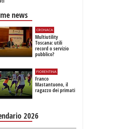
ati
ime news
CRONACA
Multiutility
Toscana: ​utili
record o servizio
pubblico?
FIORENTINA
Franco
Mastantuono, il
ragazzo dei primati
endario 2026