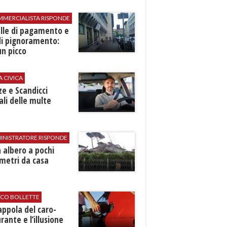
MMERCIALISTA RISPONDE
elle di pagamento e
di pignoramento:
n picco
A CIVICA
ze e Scandicci
ali delle multe
INISTRATORE RISPONDE
 albero a pochi
metri da casa
ICO BOLLETTE
rappola del caro-
rante e l’illusione