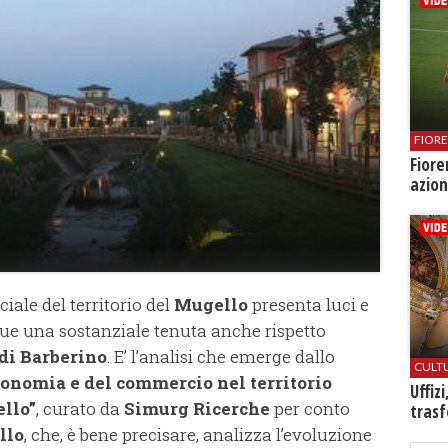
FIOR
Fiore
azion
iale del territorio del
Mugello
presenta luci e
 una sostanziale tenuta anche rispetto
 di Barberino
. E’ l’analisi che emerge dallo
CULT
conomia e del commercio nel territorio
Uffiz
llo”
, curato da
Simurg Ricerche
per conto
trasf
llo
, che, è bene precisare, analizza l’evoluzione