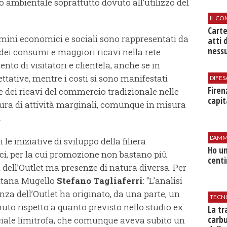
 ambientale soprattutto dovuto all’utilizzo del
IL CO
Cart
termini economici e sociali sono rappresentati da
atti 
nessu
ei consumi e maggiori ricavi nella rete
o di visitatori e clientela, anche se in
ttative, mentre i costi si sono manifestati
DIFES
Firen
 dei ricavi del commercio tradizionale nelle
capit
usura di attività marginali, comunque in misura
.
L'AMM
e iniziative di sviluppo della filiera
Ho un
ici, per la cui promozione non bastano più
centi
i dell’Outlet ma presenze di natura diversa. Per
ontana Mugello
Stefano Tagliaferri
: “L’analisi
za dell’Outlet ha originato, da una parte, un
TECN
uto rispetto a quanto previsto nello studio ex
​La t
carbu
ciale limitrofa, che comunque aveva subito un