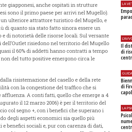
nte giapponesi, anche ospitati in strutture
LA VE
Empol
si sono il primo paese per arrivi nel Mugello).
parad
un ulteriore attrattore turistico del Mugello, e
 di quanto sia stato fatto sinora essere un
o e di notorietà delle risorse locali. Sul versante
L'AV
 dell’Outlet risiedono nel territorio del Mugello
Il di
 quasi il 60% di addetti hanno contratti a tempo
di ri
centr
non del tutto positive emergono circa le
GUID
alla risistemazione del casello e della rete
Bienn
di Fi
bilità con la congestione del traffico che si
capol
affluenza. A conti fatti, quello che emerge a 4
ugurato il 12 marzo 2006) è per il territorio del
LA P
io col segno +, con i benefici che superano i
Psico
ldo degli aspetti economici sia quello più
nume
ti e benefici sociali e, pur con carenza di dati,
centr