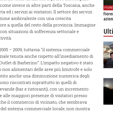
, come invece in altre parti della Toscana, anche
FIOR
ta ed i servizi ai visitatori. Il settore dei servizi
Fiore
azione ambivalente con una crescita
azion
ore a quella del resto della provincia. Immagine
Ult
con situazioni di sofferenza settoriale e
tività.
 2005 – 2009, tuttavia "il sistema commerciale
iale tenuta anche rispetto all'insediamento di
Outlet di Barberino". L’impatto negativo è stato
o non alimentari delle aree più limitrofe e solo
istito anche una diminuzione numerica degli
 sono riscontrati soprattutto in quelli di
evande (bar e ristoranti), con un incremento
he alle maggiori presenze di visitatori presso
ia che il commercio di vicinato, che sembrava
e del sistema commerciale locale, non mostra