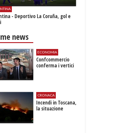
ENTINA
ntina - Deportivo La Coruña, gol e
i
ime news
ECONOMIA
Confcommercio
conferma i vertici
CRONACA
Incendi in Toscana,
la situazione