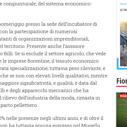
one congiunturale, del sistema economico-
pomeriggio presso la sede dell’incubatore di
 con la partecipazione di numerosi
tanti di organizzazioni imprenditoriali,
l territorio. Presente anche l’assssore
Billi. Se si esclude il settore agricolo, che vede
te le imprese fiorentine, il tessuto economico
ta specializzazione; tuttavia peso rilevante, e
anche se non con elevati livelli qualitativi, mentre
Fio
giore significatività, e qualità, è data dal
lli e degli apparecchi meccanici che ha
l rilievo dell’industria della moda, rimasta in
arto pellettiero.
0% nelle presenze negli ultimi anni, e di oltre il
ma non ha tuttavia ancora espresso nel Mugello