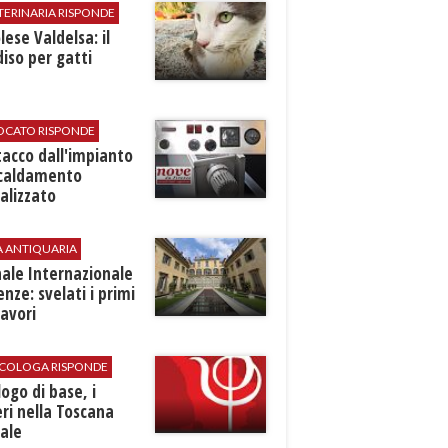
TERINARIA RISPONDE
ese Valdelsa: il
iso per gatti
VOCATO RISPONDE
stacco dall'impianto
scaldamento
alizzato
A ANTIQUARIA
ale Internazionale
renze: svelati i primi
avori
SICOLOGA RISPONDE
logo di base, i
ri nella Toscana
ale