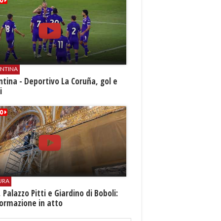
ENTINA
ntina - Deportivo La Coruña, gol e
i
URA
i, Palazzo Pitti e Giardino di Boboli:
ormazione in atto