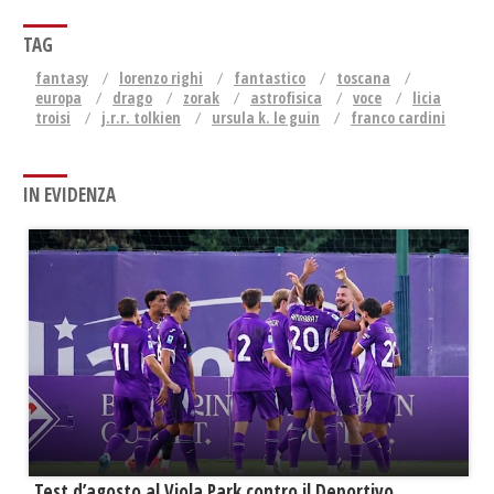
TAG
fantasy
lorenzo righi
fantastico
toscana
europa
drago
zorak
astrofisica
voce
licia
troisi
j.r.r. tolkien
ursula k. le guin
franco cardini
IN EVIDENZA
Test d’agosto al Viola Park contro il Deportivo