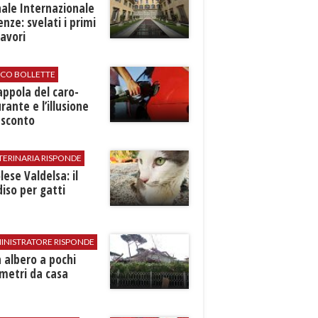
ale Internazionale
renze: svelati i primi
avori
ICO BOLLETTE
rappola del caro-
rante e l’illusione
 sconto
TERINARIA RISPONDE
ese Valdelsa: il
iso per gatti
INISTRATORE RISPONDE
 albero a pochi
metri da casa