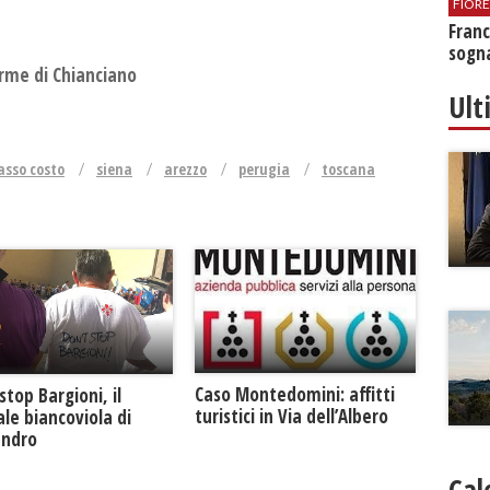
FIOR
Franc
sogna
erme di Chianciano
Ult
asso costo
siena
arezzo
perugia
toscana
Caso Montedomini: affitti
stop Bargioni, il
turistici in Via dell’Albero
le biancoviola di
andro
Cal