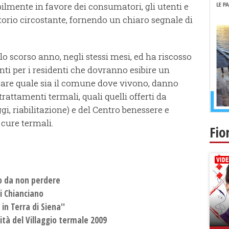
ilmente in favore dei consumatori, gli utenti e
itorio circostante, fornendo un chiaro segnale di
llo scorso anno, negli stessi mesi, ed ha riscosso
nti per i residenti che dovranno esibire un
icare quale sia il comune dove vivono, danno
trattamenti termali, quali quelli offerti da
i, riabilitazione) e del Centro benessere e
e cure termali.
Fio
o da non perdere
i Chianciano
i in Terra di Siena''
vità del Villaggio termale 2009