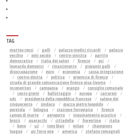
TAG
matteo renzi
galli
palazzo medici riccardi
palazzo
vecchio
xviii secolo
centro-sinistra
partito
democratico
italia dei valori
firenze
pci
leonardo domenici
rinascimento
giovanni galli
disoccupazione
euro
economia
cassa integrazione
centro-destra
politica
provincia di firenze
strada di grande comunicazione firenze-pisa-livorno
inceneritori
campania
orango
consiglio comunale
cento giorni
ballottaggio
europa
carraresi
udc
presidente della repubblica francese
salone dei
cinquecento
sindaco
piazza pietro leopoldo
peretola
bologna
stazione ferroviaria
firenze
campo di marte
aeroporto
inquinamento acustico
brozzi
quaracchi
cittadella
fiorentina
italia
bono
u2
tony blair
milan
champions
league
air force one
america
stefano romagnoli