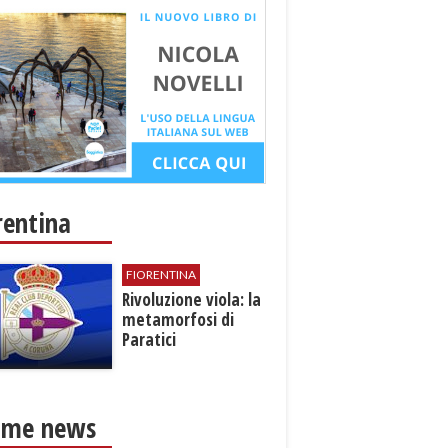
rentina
FIORENTINA
​Rivoluzione viola: la
metamorfosi di
Paratici
ime news