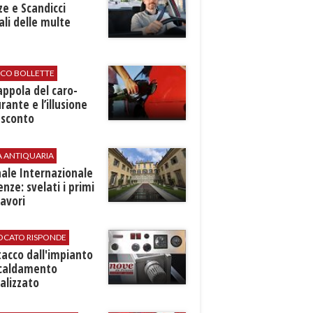
ze e Scandicci
ali delle multe
ICO BOLLETTE
rappola del caro-
rante e l’illusione
 sconto
A ANTIQUARIA
ale Internazionale
renze: svelati i primi
avori
VOCATO RISPONDE
stacco dall'impianto
scaldamento
alizzato