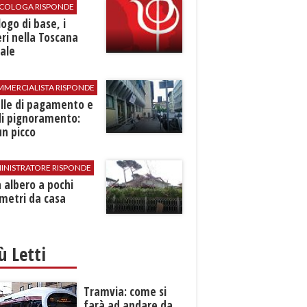
SICOLOGA RISPONDE
logo di base, i
ri nella Toscana
ale
MMERCIALISTA RISPONDE
elle di pagamento e
di pignoramento:
n picco
INISTRATORE RISPONDE
 albero a pochi
metri da casa
iù Letti
Tramvia: come si
farà ad andare da