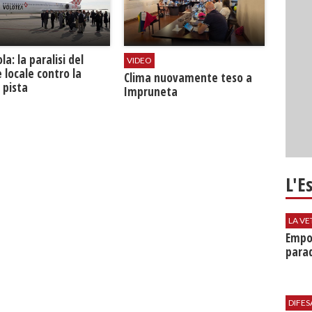
la: la paralisi del
VIDEO
 locale contro la
​Clima nuovamente teso a
 pista
Impruneta
L'E
LA VE
Empol
parad
DIFES