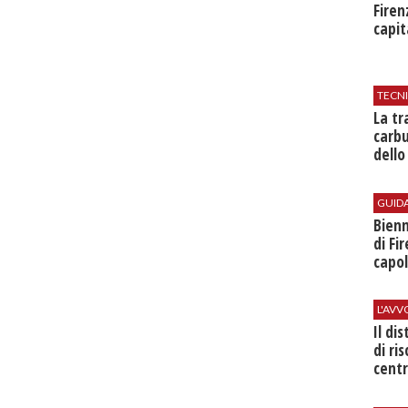
Firen
capit
TECN
​La t
carbu
dello
GUID
Bienn
di Fi
capol
L'AV
Il di
di ri
centr