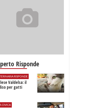
sperto Risponde
TERINARIA RISPONDE
ese Valdelsa: il
iso per gatti
A CIVICA