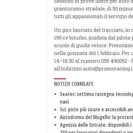
Sessioni di prove libere per auto
granturismo stradale, di 50 minuti
tutti gli appassionati il servizio
Un giro lanciato del tracciato, 
190 cv biturbo, guidata dal pilota 
scuole di guida veloce. Prenotazi
nella giornata del 1 febbraio. Per 
14–18.30 al numero 055 490052 - 
all’indirizzo auto@promoracing.it
NOTIZIE CORRELATE
Seatec: settima rassegna tecnolog
navi
Sci: piste più sicure e accessibili an
Autodromo del Mugello: la protesta
Agenzia delle Entrate: disponibili i
730 per lavoratori dipendenti e pe