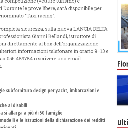
 da competizione (vetture turismo) e
 Durante le prove libere, sarà disponibile per
 denominato "Taxi racing".
in completa sicurezza, sulla nuova LANCIA DELTA
professionista Gianni Bellandi, istruttore di
oni direttamente al box dell'organizzazione
ulteriori informazioni telefonare in orario 9–13 e
fax 055 489784 o scrivere una email
Fio
.
ie subfornitura design per yacht, imbarcazioni e
che ai disabili
 si allarga a più di 50 famiglie
 modelli e le istruzioni della dichiarazione dei redditi
Ult
nsionati