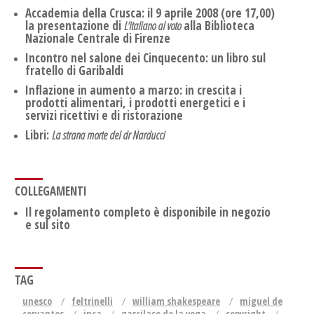
Accademia della Crusca: il 9 aprile 2008 (ore 17,00)
la presentazione di
L’italiano al voto
alla Biblioteca
Nazionale Centrale di Firenze
Incontro nel salone dei Cinquecento: un libro sul
fratello di Garibaldi
Inflazione in aumento a marzo: in crescita i
prodotti alimentari, i prodotti energetici e i
servizi ricettivi e di ristorazione
Libri:
La strana morte del dr Narducci
COLLEGAMENTI
Il regolamento completo è disponibile in negozio
e sul sito
TAG
unesco
feltrinelli
william shakespeare
miguel de
cervantes
inca
garcilaso de la vega
copyright