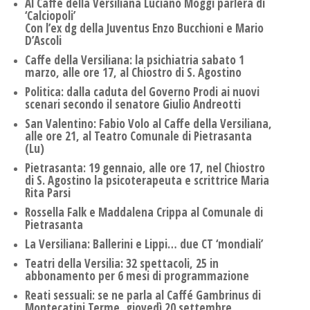
Al Caffè della Versiliana Luciano Moggi parlerà di
‘Calciopoli’
Con l’ex dg della Juventus Enzo Bucchioni e Mario
D’Ascoli
Caffe della Versiliana: la psichiatria sabato 1
marzo, alle ore 17, al Chiostro di S. Agostino
Politica: dalla caduta del Governo Prodi ai nuovi
scenari secondo il senatore Giulio Andreotti
San Valentino: Fabio Volo al Caffe della Versiliana,
alle ore 21, al Teatro Comunale di Pietrasanta
(Lu)
Pietrasanta: 19 gennaio, alle ore 17, nel Chiostro
di S. Agostino la psicoterapeuta e scrittrice Maria
Rita Parsi
Rossella Falk e Maddalena Crippa al Comunale di
Pietrasanta
La Versiliana: Ballerini e Lippi… due CT ‘mondiali’
Teatri della Versilia: 32 spettacoli, 25 in
abbonamento per 6 mesi di programmazione
Reati sessuali: se ne parla al Caffé Gambrinus di
Montecatini Terme, giovedì 20 settembre