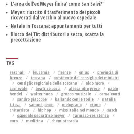
L'area dell'ex Meyer finira' come San Salvi?"
Meyer: riuscito il trasferimento dei piccoli
ricoverati dal vecchio al nuovo ospedale
Natale in Toscana: appuntamenti per tutti
Blocco dei Tir: distributori a secco, scatta la
precettazione
TAG
saschall
leucemia
firenze
onlus
provincia di
firenze
toscana
presidente del consiglio dei ministri
consiglio regionale della toscana
aldo moro
carnevale
beatrice bocci
alessandro greco
paolo
hendel
walter nudo
gruppo musicale
camaleonti
sandro giacobbe
ballando con le stelle
natalia
titova
samuel peron
melograno
erimo
chitarrista
hip hop
miss italia nel mondo
sasch
ospedale pediatrico meyer
farmaco-resistenza
euro
medicina
chemioterapia