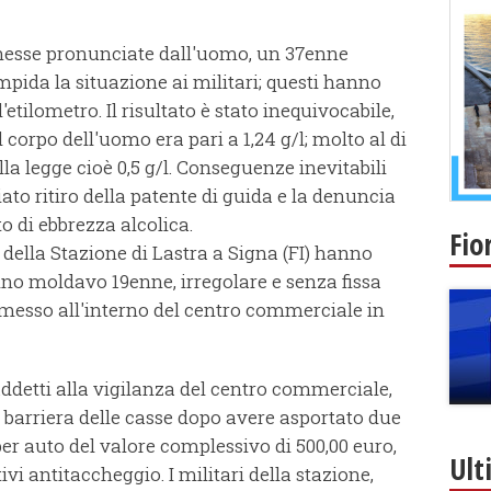
nnesse pronunciate dall'uomo, un 37enne
mpida la situazione ai militari; questi hanno
'etilometro. Il risultato è stato inequivocabile,
l corpo dell'uomo era pari a 1,24 g/l; molto al di
a legge cioè 0,5 g/l. Conseguenze inevitabili
iato ritiro della patente di guida e la denuncia
to di ebbrezza alcolica.
Fio
ri della Stazione di Lastra a Signa (FI) hanno
dino moldavo 19enne, irregolare e senza fissa
messo all'interno del centro commerciale in
addetti alla vigilanza del centro commerciale,
 barriera delle casse dopo avere asportato due
 per auto del valore complessivo di 500,00 euro,
Ult
ivi antitaccheggio. I militari della stazione,