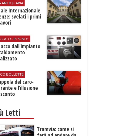
A ANTIQUARIA
ale Internazionale
renze: svelati i primi
avori
VOCATO RISPONDE
stacco dall'impianto
scaldamento
alizzato
ICO BOLLETTE
rappola del caro-
rante e l’illusione
 sconto
iù Letti
Tramvia: come si
farà ad andare da