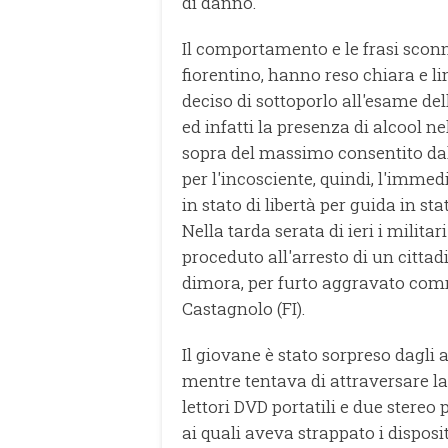
di danno.
Il comportamento e le frasi sco
fiorentino, hanno reso chiara e li
deciso di sottoporlo all'esame dell
ed infatti la presenza di alcool ne
sopra del massimo consentito dall
per l'incosciente, quindi, l'immed
in stato di libertà per guida in sta
Nella tarda serata di ieri i milita
proceduto all'arresto di un citta
dimora, per furto aggravato com
Castagnolo (FI).
Il giovane è stato sorpreso dagli 
mentre tentava di attraversare la
lettori DVD portatili e due stereo
ai quali aveva strappato i disposit