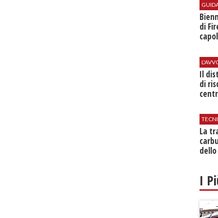
GUID
Bienn
di Fi
capol
L'AV
Il di
di ri
centr
TECN
​La t
carbu
dello
I P