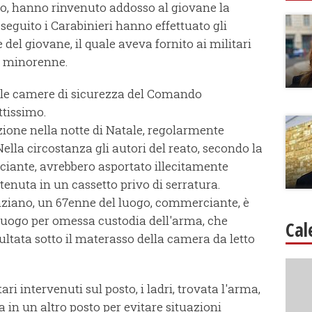
o, hanno rinvenuto addosso al giovane la
 seguito i Carabinieri hanno effettuato gli
 del giovane, il quale aveva fornito ai militari
er minorenne.
o le camere di sicurezza del Comando
ttissimo.
azione nella notte di Natale, regolarmente
ella circostanza gli autori del reato, secondo la
ciante, avrebbero asportato illecitamente
 tenuta in un cassetto privo di serratura.
'anziano, un 67enne del luogo, commerciante, è
 luogo per omessa custodia dell'arma, che
Cal
ultata sotto il materasso della camera da letto
ri intervenuti sul posto, i ladri, trovata l'arma,
 in un altro posto per evitare situazioni