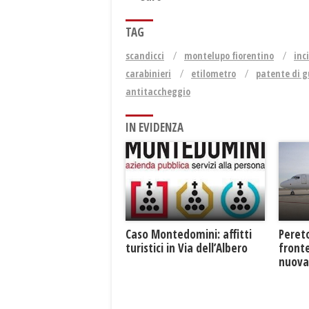
TAG
scandicci
montelupo fiorentino
inc
carabinieri
etilometro
patente di 
antitaccheggio
IN EVIDENZA
Caso Montedomini: affitti
Pereto
turistici in Via dell’Albero
fronte
nuova