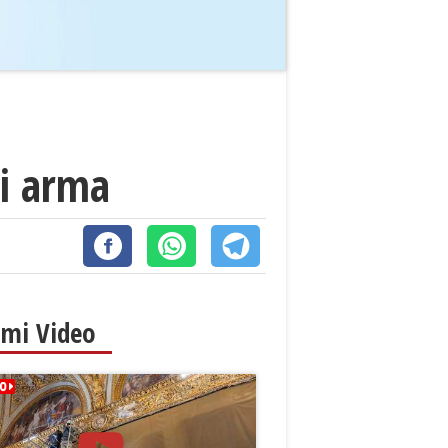
di arma
imi Video