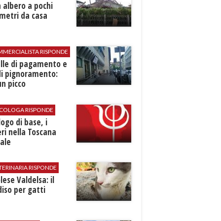
 albero a pochi
metri da casa
MMERCIALISTA RISPONDE
elle di pagamento e
di pignoramento:
n picco
SICOLOGA RISPONDE
logo di base, i
ri nella Toscana
ale
TERINARIA RISPONDE
ese Valdelsa: il
iso per gatti