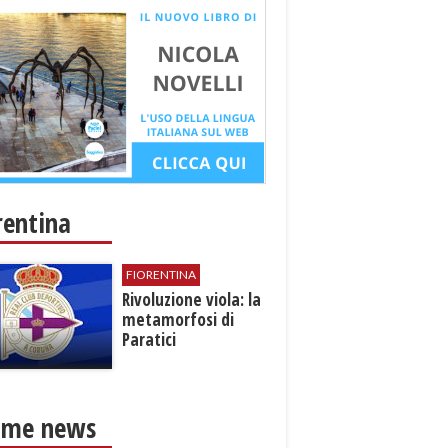
rentina
FIORENTINA
​Rivoluzione viola: la
metamorfosi di
Paratici
ime news