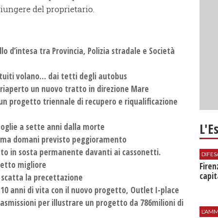
iungere del proprietario.
o d’intesa tra Provincia, Polizia stradale e Società
tuiti volano… dai tetti degli autobus
 riaperto un nuovo tratto in direzione Mare
un progetto triennale di recupero e riqualificazione
L'E
moglie a sette anni dalla morte
, ma domani previsto peggioramento
uto in sosta permanente davanti ai cassonetti.
DIFES
getto migliore
Firen
capit
, scatta la precettazione
10 anni di vita con il nuovo progetto, Outlet I-place
rasmissioni per illustrare un progetto da 786milioni di
L'AMM