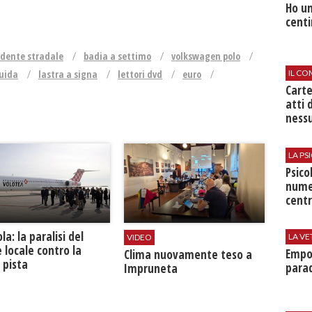
Ho un
centi
idente stradale
badia a settimo
volkswagen polo
IL CO
guida
lastra a signa
lettori dvd
euro
Cart
atti 
nessu
LA P
Psico
nume
centr
la: la paralisi del
LA VE
VIDEO
 locale contro la
Empol
​Clima nuovamente teso a
 pista
parad
Impruneta