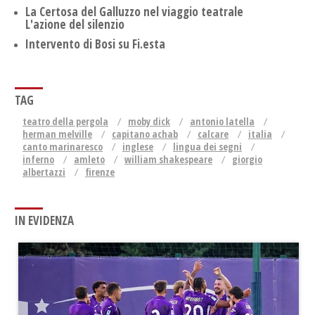
La Certosa del Galluzzo nel viaggio teatrale
L'azione del silenzio
Intervento di Bosi su Fi.esta
TAG
teatro della pergola
moby dick
antonio latella
herman melville
capitano achab
calcare
italia
canto marinaresco
inglese
lingua dei segni
inferno
amleto
william shakespeare
giorgio
albertazzi
firenze
IN EVIDENZA