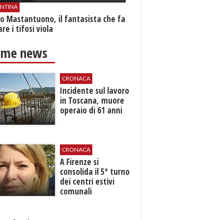
ENTINA
o Mastantuono, il fantasista che fa
re i tifosi viola
ime news
CRONACA
Incidente sul lavoro
in Toscana, muore
operaio di 61 anni
CRONACA
A Firenze si
consolida il 5° turno
dei centri estivi
comunali