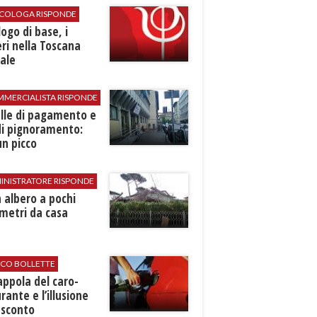
SICOLOGA RISPONDE
logo di base, i
ri nella Toscana
ale
MMERCIALISTA RISPONDE
elle di pagamento e
di pignoramento:
n picco
INISTRATORE RISPONDE
 albero a pochi
metri da casa
ICO BOLLETTE
rappola del caro-
rante e l’illusione
 sconto