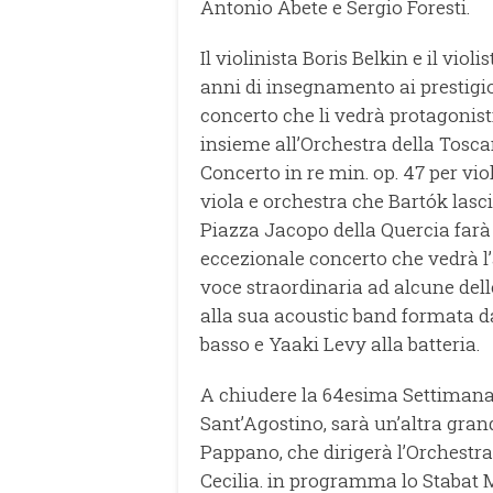
Antonio Abete e Sergio Foresti.
Il violinista Boris Belkin e il vi
anni di insegnamento ai prestigi
concerto che li vedrà protagonisti
insieme all’Orchestra della Tosc
Concerto in re min. op. 47 per viol
viola e orchestra che Bartók lasc
Piazza Jacopo della Quercia farà d
eccezionale concerto che vedrà l
voce straordinaria ad alcune delle
alla sua acoustic band formata da
basso e Yaaki Levy alla batteria.
A chiudere la 64esima Settimana M
Sant’Agostino, sarà un’altra gran
Pappano, che dirigerà l’Orchestr
Cecilia. in programma lo Stabat Ma