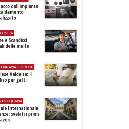
stacco dall'impianto
scaldamento
alizzato
A CIVICA
ze e Scandicci
ali delle multe
TERINARIA RISPONDE
ese Valdelsa: il
iso per gatti
A ANTIQUARIA
ale Internazionale
renze: svelati i primi
avori