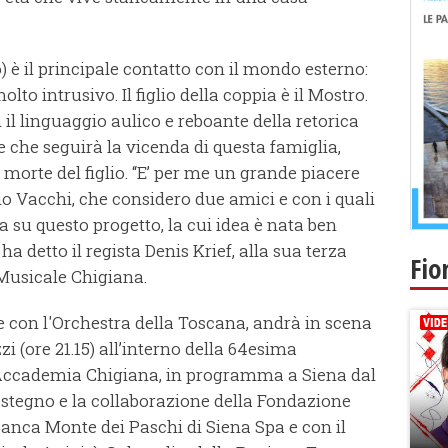
) è il principale contatto con il mondo esterno:
o intrusivo. Il figlio della coppia è il Mostro.
 il linguaggio aulico e reboante della retorica
ore che seguirà la vicenda di questa famiglia,
 morte del figlio. “E’ per me un grande piacere
o Vacchi, che considero due amici e con i quali
a su questo progetto, la cui idea è nata ben
 ha detto il regista Denis Krief, alla sua terza
Fio
Musicale Chigiana.
ne con l'Orchestra della Toscana, andrà in scena
zzi (ore 21.15) all’interno della 64esima
Accademia Chigiana, in programma a Siena dal
 sostegno e la collaborazione della Fondazione
Banca Monte dei Paschi di Siena Spa e con il