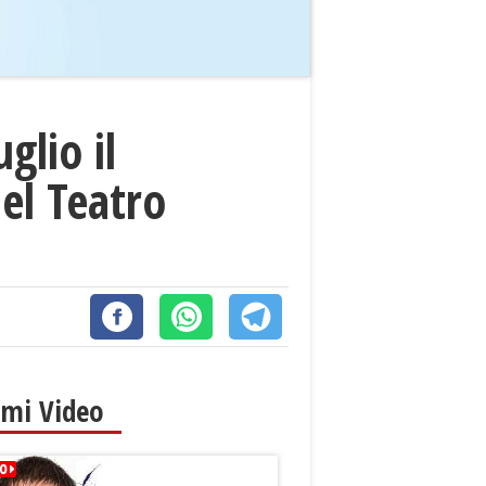
glio il
el Teatro
imi Video