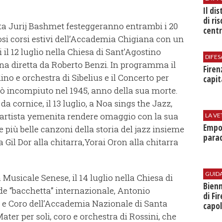
Il di
di ri
olista Jurij Bashmet festeggeranno entrambi i 20
centr
osi corsi estivi dell’Accademia Chigiana con un
 il 12 luglio nella Chiesa di Sant’Agostino
DIFES
ana diretta da Roberto Benzi. In programma il
Firen
ino e orchestra di Sibelius e il Concerto per
capit
iò incompiuto nel 1945, anno della sua morte.
a cornice, il 13 luglio, a Noa sings the Jazz,
’artista yemenita rendere omaggio con la sua
LA VE
Empol
 più belle canzoni della storia del jazz insieme
parad
 Gil Dor alla chitarra,Yorai Oron alla chitarra
GUID
usicale Senese, il 14 luglio nella Chiesa di
Bienn
de “bacchetta” internazionale, Antonio
di Fi
a e Coro dell’Accademia Nazionale di Santa
capol
ter per soli, coro e orchestra di Rossini, che