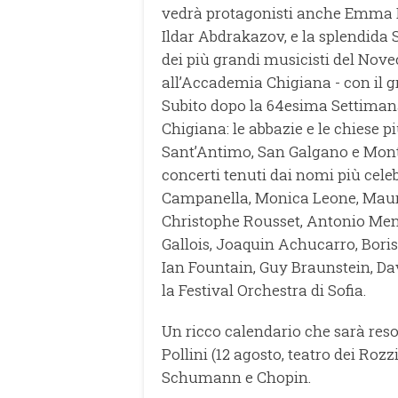
vedrà protagonisti anche Emma B
Ildar Abdrakazov, e la splendida S
dei più grandi musicisti del Nov
all’Accademia Chigiana - con il g
Subito dopo la 64esima Settimana
Chigiana: le abbazie e le chiese p
Sant’Antimo, San Galgano e Mont
concerti tenuti dai nomi più cele
Campanella, Monica Leone, Mauri
Christophe Rousset, Antonio Mene
Gallois, Joaquin Achucarro, Bori
Ian Fountain, Guy Braunstein, D
la Festival Orchestra di Sofia.
Un ricco calendario che sarà res
Pollini (12 agosto, teatro dei R
Schumann e Chopin.