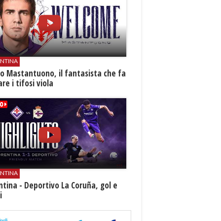
ENTINA
o Mastantuono, il fantasista che fa
re i tifosi viola
ENTINA
ntina - Deportivo La Coruña, gol e
i