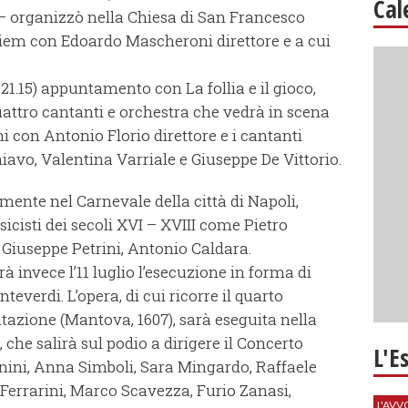
Cal
 – organizzò nella Chiesa di San Francesco
iem con Edoardo Mascheroni direttore e a cui
e 21.15) appuntamento con La follia e il gioco,
attro cantanti e orchestra che vedrà in scena
ni con Antonio Florio direttore e i cantanti
avo, Valentina Varriale e Giuseppe De Vittorio.
lmente nel Carnevale della città di Napoli,
sicisti dei secoli XVI – XVIII come Pietro
 Giuseppe Petrini, Antonio Caldara.
à invece l’11 luglio l’esecuzione in forma di
everdi. L’opera, di cui ricorre il quarto
tazione (Mantova, 1607), sarà eseguita nella
 che salirà sul podio a dirigere il Concerto
L'E
inini, Anna Simboli, Sara Mingardo, Raffaele
Ferrarini, Marco Scavezza, Furio Zanasi,
L'AV