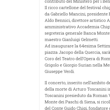
contributo del Ministero per i Ben
Il ricco cartellone del festival c
da Gabriello Mancini, president
Aldo Bennici, direttore artistico
amministrativo Accademia Chigia
segreteria generale Banca Monte d
maestro Gianluigi Gelmetti.
Ad inaugurare la 64esima Settiman
piazza Jacopo della Quercia, sarà 
Coro del Teatro dell’Opera di Rom
Grigolo e Giorgio Surian nella Me
Giuseppe Verdi.
Il concerto, inserito nell’ambito 
della morte di Arturo Toscanini i
Toscanini presieduto da Roman Vl
Monte dei Paschi di Siena, si rico
del Conte Guido Chigi, fondatore 