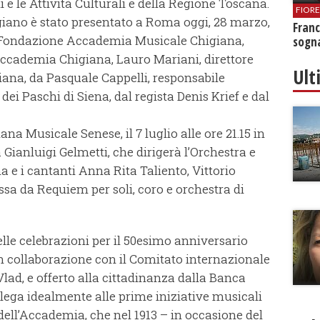
i e le Attività Culturali e della Regione Toscana.
FIOR
higiano è stato presentato a Roma oggi, 28 marzo,
Franc
e Fondazione Accademia Musicale Chigiana,
sogna
 Accademia Chigiana, Lauro Mariani, direttore
Ult
na, da Pasquale Cappelli, responsabile
ei Paschi di Siena, dal regista Denis Krief e dal
a Musicale Senese, il 7 luglio alle ore 21.15 in
Gianluigi Gelmetti, che dirigerà l’Orchestra e
a e i cantanti Anna Rita Taliento, Vittorio
ssa da Requiem per soli, coro e orchestra di
delle celebrazioni per il 50esimo anniversario
n collaborazione con il Comitato internazionale
ad, e offerto alla cittadinanza dalla Banca
llega idealmente alle prime iniziative musicali
dell’Accademia, che nel 1913 – in occasione del