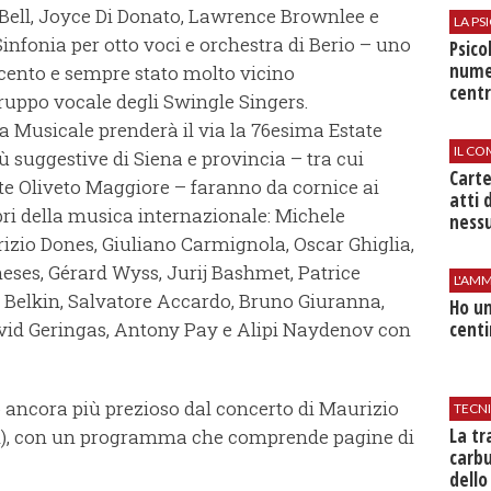
ell, Joyce Di Donato, Lawrence Brownlee e
LA P
infonia per otto voci e orchestra di Berio – uno
Psico
nume
ecento e sempre stato molto vicino
centr
ruppo vocale degli Swingle Singers.
 Musicale prenderà il via la 76esima Estate
IL CO
iù suggestive di Siena e provincia – tra cui
Cart
e Oliveto Maggiore – faranno da cornice ai
atti 
bri della musica internazionale: Michele
nessu
zio Dones, Giuliano Carmignola, Oscar Ghiglia,
ses, Gérard Wyss, Jurij Bashmet, Patrice
L'AMM
s Belkin, Salvatore Accardo, Bruno Giuranna,
Ho un
centi
avid Geringas, Antony Pay e Alipi Naydenov con
o ancora più prezioso dal concerto di Maurizio
TECN
​La t
ozzi), con un programma che comprende pagine di
carbu
dello