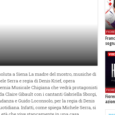
FIOR
Franc
sogna
soluta a Siena La madre del mostro, musiche di
ele Serra e regia di Denis Krief, opera
emia Musicale Chigiana che vedrà protagonisti
FIOR
da Claire Gibault con i cantanti Gabriella Sborgi,
Fiore
anza e Guido Loconsolo, per la regia di Denis
azion
 quotidiana. Infatti, come spiega Michele Serra, si
a età che vive stancamente in una casa