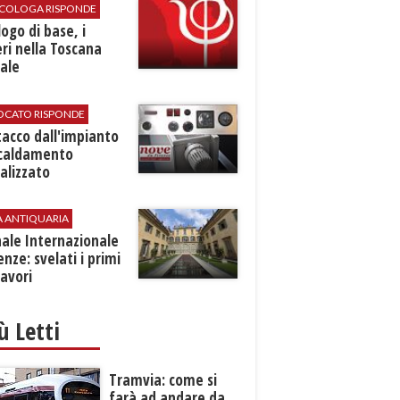
SICOLOGA RISPONDE
logo di base, i
ri nella Toscana
ale
VOCATO RISPONDE
stacco dall'impianto
scaldamento
alizzato
A ANTIQUARIA
ale Internazionale
renze: svelati i primi
avori
iù Letti
Tramvia: come si
farà ad andare da