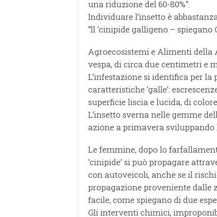
una riduzione del 60-80%”.
Individuare l’insetto è abbastanza 
“Il ‘cinipide galligeno – spiegano
Agroecosistemi e Alimenti della 
vespa, di circa due centimetri e 
L’infestazione si identifica per la
caratteristiche ‘galle’: escrescenz
superficie liscia e lucida, di colo
L’insetto sverna nelle gemme dell
azione a primavera sviluppando le
Le femmine, dopo lo farfallament
‘cinipide’ si può propagare attrave
con autoveicoli, anche se il risch
propagazione proveniente dalle zo
facile, come spiegano di due espert
Gli interventi chimici, improponi