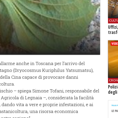
CULT
Uffiz
trasf
 allarme anche in Toscana per l’arrivo del
castagno (Dryocosmus Kuriphilus Yatsumatsu),
o della Cina capace di provocare danni
CRON
oltura.
Poliz
rischio – spiega Simone Tofani, responsabile del
degli
Agricola di Legnaia –, considerata la facilità
, dando vita a vere e proprie infestazioni, e ai
castanicoltura, una risorsa economica