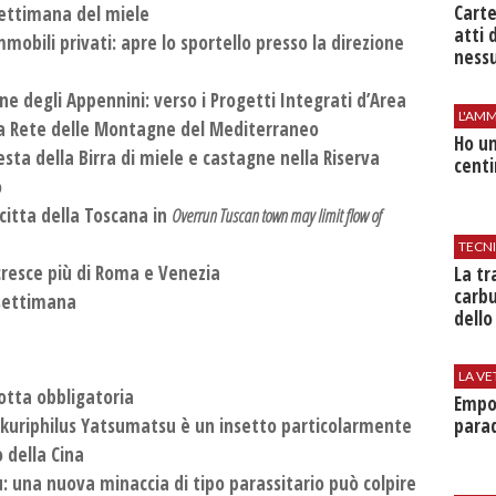
Cart
 Settimana del miele
atti 
mobili privati: apre lo sportello presso la direzione
nessu
one degli Appennini: verso i Progetti Integrati d’Area
L'AMM
la Rete delle Montagne del Mediterraneo
Ho un
ta della Birra di miele e castagne nella Riserva
centi
o
citta della Toscana in
Overrun Tuscan town may limit flow of
TECN
cresce più di Roma e Venezia
​La t
carbu
 settimana
dello
LA VE
lotta obbligatoria
Empol
parad
kuriphilus Yatsumatsu è un insetto particolarmente
 della Cina
 una nuova minaccia di tipo parassitario può colpire