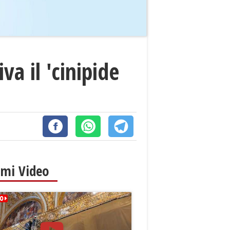
va il 'cinipide
imi Video