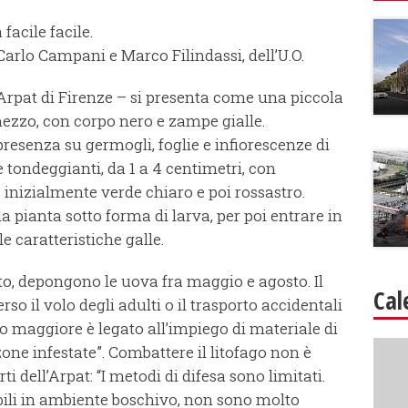
facile facile.
 Carlo Campani e Marco Filindassi, dell’U.O.
Arpat di Firenze – si presenta come una piccola
mezzo, con corpo nero e zampe gialle.
 presenza su germogli, foglie e infiorescenze di
e tondeggianti, da 1 a 4 centimetri, con
re inizialmente verde chiaro e poi rossastro.
a pianta sotto forma di larva, per poi entrare in
 caratteristiche galle.
o, depongono le uova fra maggio e agosto. Il
Cal
rso il volo degli adulti o il trasporto accidentali
io maggiore è legato all’impiego di materiale di
ne infestate”. Combattere il litofago non è
i dell’Arpat: “I metodi di difesa sono limitati.
bili in ambiente boschivo, non sono molto