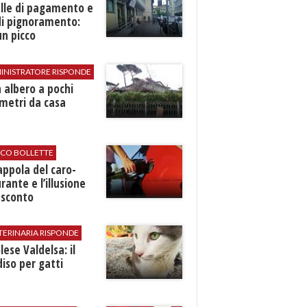
elle di pagamento e
di pignoramento:
n picco
INISTRATORE RISPONDE
 albero a pochi
metri da casa
ICO BOLLETTE
rappola del caro-
rante e l’illusione
 sconto
TERINARIA RISPONDE
ese Valdelsa: il
iso per gatti