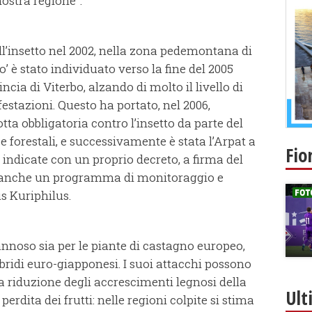
ostra regione”.
’insetto nel 2002, nella zona pedemontana di
no’ è stato individuato verso la fine del 2005
cia di Viterbo, alzando di molto il livello di
festazioni. Questo ha portato, nel 2006,
tta obbligatoria contro l’insetto da parte del
 e forestali, e successivamente è stata l’Arpat a
Fio
 indicate con un proprio decreto, a firma del
tta anche un programma di monitoraggio e
s Kuriphilus.
dannoso sia per le piante di castagno europeo,
 ibridi euro-giapponesi. I suoi attacchi possono
la riduzione degli accrescimenti legnosi della
Ult
erdita dei frutti: nelle regioni colpite si stima