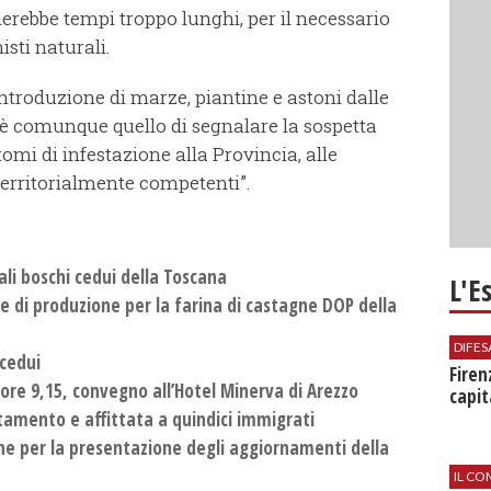
ederebbe tempi troppo lunghi, per il necessario
sti naturali.
introduzione di marze, piantine e astoni dalle
to è comunque quello di segnalare la sospetta
omi di infestazione alla Provincia, alle
erritorialmente competenti”.
pali boschi cedui della Toscana
L'E
re di produzione per la farina di castagne DOP della
DIFES
 cedui
Firen
 ore 9,15, convegno all’Hotel Minerva di Arezzo
capit
amento e affittata a quindici immigrati
ne per la presentazione degli aggiornamenti della
IL CO