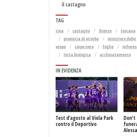
il castagno
TAG
cina
castagno
firenze
toscana
provincia di viterbo
ministero delle 
vespe
corpo nero
foglie
infiore
lotta biologica
acclimatamento
IN EVIDENZA
Test d’agosto al Viola Park
Don't 
contro il Deportivo
funera
Aless