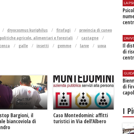
LA P
Psico
nume
centr
dryocosmus kuriphilus
fitofagi
provincia di cuneo
politiche agricole, alimentari e forestali
castagne
L'AV
Il di
scenza
galle
insetti
gemme
larve
uova
di ri
centr
GUID
Bienn
di Fi
capol
I P
Caso Montedomini: affitti
stop Bargioni, il
turistici in Via dell’Albero
le biancoviola di
andro