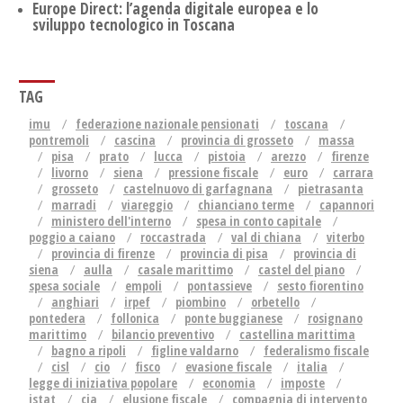
Europe Direct: l’agenda digitale europea e lo
sviluppo tecnologico in Toscana
TAG
imu
federazione nazionale pensionati
toscana
pontremoli
cascina
provincia di grosseto
massa
pisa
prato
lucca
pistoia
arezzo
firenze
livorno
siena
pressione fiscale
euro
carrara
grosseto
castelnuovo di garfagnana
pietrasanta
marradi
viareggio
chianciano terme
capannori
ministero dell'interno
spesa in conto capitale
poggio a caiano
roccastrada
val di chiana
viterbo
provincia di firenze
provincia di pisa
provincia di
siena
aulla
casale marittimo
castel del piano
spesa sociale
empoli
pontassieve
sesto fiorentino
anghiari
irpef
piombino
orbetello
pontedera
follonica
ponte buggianese
rosignano
marittimo
bilancio preventivo
castellina marittima
bagno a ripoli
figline valdarno
federalismo fiscale
cisl
cio
fisco
evasione fiscale
italia
legge di iniziativa popolare
economia
imposte
istat
cia
elusione fiscale
compagnia di intervento