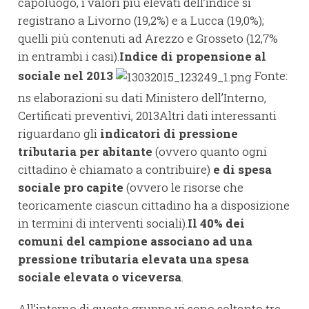
capoluogo, i valori più elevati dell’indice si
registrano a Livorno (19,2%) e a Lucca (19,0%);
quelli più contenuti ad Arezzo e Grosseto (12,7%
in entrambi i casi).
Indice di propensione al
sociale nel 2013
Fonte:
ns elaborazioni su dati Ministero dell’Interno,
Certificati preventivi, 2013Altri dati interessanti
riguardano gli
indicatori di pressione
tributaria per abitante
(ovvero quanto ogni
cittadino è chiamato a contribuire)
e di spesa
sociale pro capite
(ovvero le risorse che
teoricamente ciascun cittadino ha a disposizione
in termini di interventi sociali).
Il 40% dei
comuni del campione associano ad una
pressione tributaria elevata una spesa
sociale elevata o viceversa
.
All’interno di questo gruppo vi sono soltanto tre