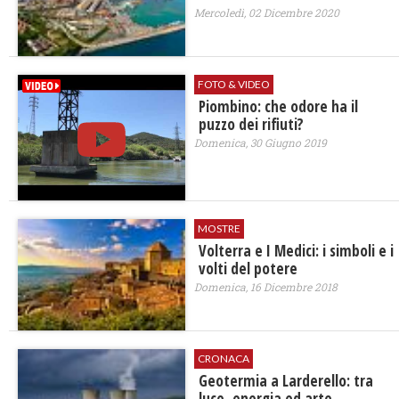
Mercoledì, 02 Dicembre 2020
FOTO & VIDEO
Piombino: che odore ha il
puzzo dei rifiuti?
Domenica, 30 Giugno 2019
MOSTRE
Volterra e I Medici: i simboli e i
volti del potere
Domenica, 16 Dicembre 2018
CRONACA
Geotermia a Larderello: tra
luce, energia ed arte