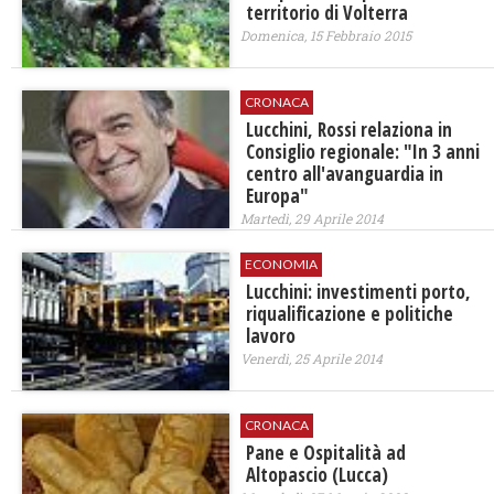
territorio di Volterra
Domenica, 15 Febbraio 2015
CRONACA
Lucchini, Rossi relaziona in
Consiglio regionale: "In 3 anni
centro all'avanguardia in
Europa"
Martedì, 29 Aprile 2014
ECONOMIA
Lucchini: investimenti porto,
riqualificazione e politiche
lavoro
Venerdì, 25 Aprile 2014
CRONACA
Pane e Ospitalità ad
Altopascio (Lucca)