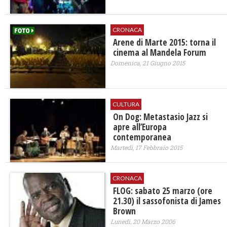
CRONACA
Arene di Marte 2015: torna il
cinema al Mandela Forum
Domenica, 21 Giugno 2015
CULTURA
On Dog: Metastasio Jazz si
apre all’Europa
contemporanea
Martedì, 17 Febbraio 2015
CRONACA
FLOG: sabato 25 marzo (ore
21.30) il sassofonista di James
Brown
Lunedì, 20 Marzo 2006