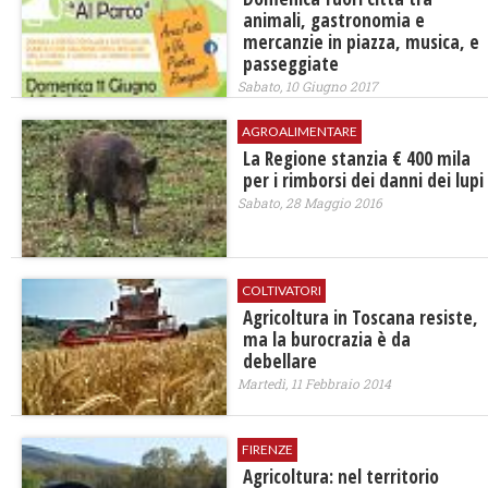
animali, gastronomia e
mercanzie in piazza, musica, e
passeggiate
Sabato, 10 Giugno 2017
AGROALIMENTARE
La Regione stanzia € 400 mila
per i rimborsi dei danni dei lupi
Sabato, 28 Maggio 2016
COLTIVATORI
Agricoltura in Toscana resiste,
ma la burocrazia è da
debellare
Martedì, 11 Febbraio 2014
FIRENZE
Agricoltura: nel territorio