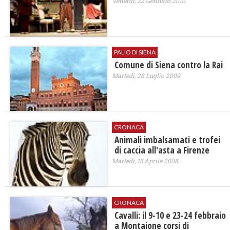
Venerdì, 22 Gennaio 2010
PALIO DI SIENA
Comune di Siena contro la Rai
Martedì, 28 Luglio 2009
CRONACA
Animali imbalsamati e trofei
di caccia all'asta a Firenze
Martedì, 15 Aprile 2008
CRONACA
Cavalli: il 9-10 e 23-24 febbraio
a Montaione corsi di