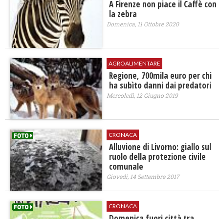
A Firenze non piace il Caffè con
la zebra
Domenica, 11 Ottobre 2020
AGROALIMENTARE
Regione, 700mila euro per chi
ha subìto danni dai predatori
Mercoledì, 12 Giugno 2019
CRONACA
Alluvione di Livorno: giallo sul
ruolo della protezione civile
comunale
Giovedì, 14 Settembre 2017
CRONACA
Domenica fuori città tra