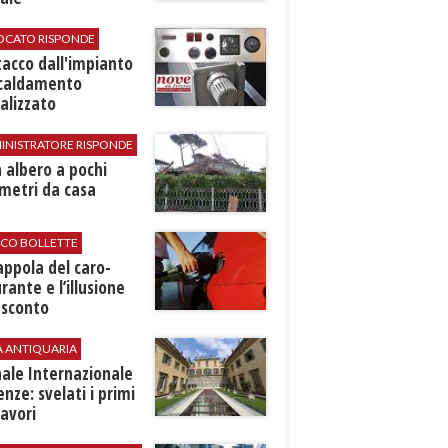
VOCATO RISPONDE
stacco dall'impianto
scaldamento
alizzato
INISTRATORE RISPONDE
 albero a pochi
metri da casa
ICO BOLLETTE
rappola del caro-
rante e l’illusione
 sconto
A ANTIQUARIA
ale Internazionale
renze: svelati i primi
avori