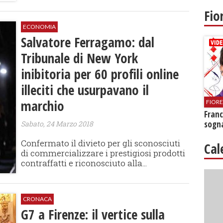
Fio
ECONOMIA
Salvatore Ferragamo: dal
Tribunale di New York
inibitoria per 60 profili online
illeciti che usurpavano il
marchio
FIOR
Franc
sogna
Sabato, 24 Marzo 2018
Confermato il divieto per gli sconosciuti
Cal
di commercializzare i prestigiosi prodotti
contraffatti e riconosciuto alla...
CRONACA
G7 a Firenze: il vertice sulla