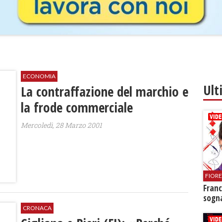
ECONOMIA
Ult
La contraffazione del marchio e
la frode commerciale
Mercoledì, 28 Marzo 2001
FIOR
Franc
sogna
CRONACA