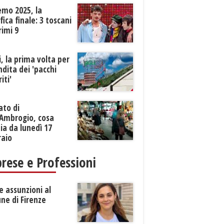
emo 2025, la
ifica finale: 3 toscani
rimi 9
li, la prima volta per
ndita dei 'pacchi
iti'
ato di
’Ambrogio, cosa
a da lunedì 17
raio
rese e Professioni
 assunzioni al
ne di Firenze