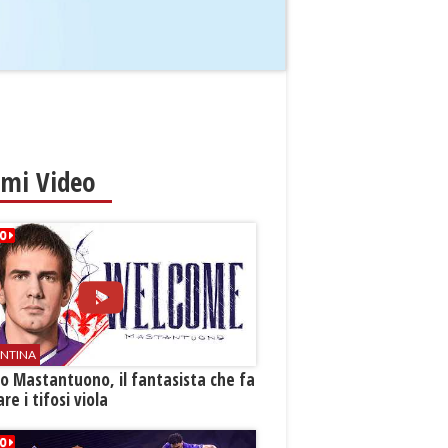
imi Video
ENTINA
o Mastantuono, il fantasista che fa
re i tifosi viola