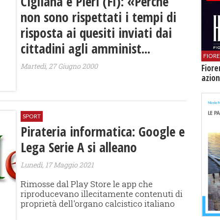
Cigliana e Pieri (FI): «Perché
non sono rispettati i tempi di
risposta ai quesiti inviati dai
cittadini agli amminist...
FIOR
Martedì, 27 Giugno 2000
Fiore
azion
SPORT
Pirateria informatica: Google e
Lega Serie A si alleano
Lunedì, 17 Maggio 2021
Rimosse dal Play Store le app che
riproducevano illecitamente contenuti di
proprietà dell'organo calcistico italiano