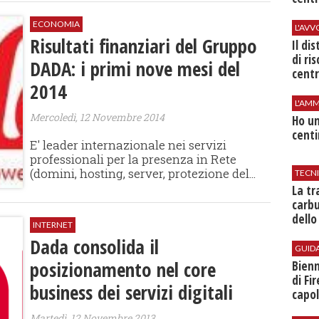
ECONOMIA
L'AV
Risultati finanziari del Gruppo
Il di
di ri
DADA: i primi nove mesi del
centr
2014
L'AMM
Mercoledì, 12 Novembre 2014
Ho un
centi
E' leader internazionale nei servizi
professionali per la presenza in Rete
(domini, hosting, server, protezione del...
TECN
​La t
carbu
dello
INTERNET
Dada consolida il
GUID
posizionamento nel core
Bienn
di Fi
business dei servizi digitali
capol
Martedì, 12 Novembre 2013