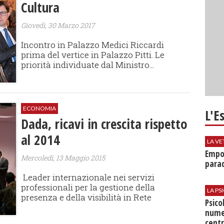
Cultura
Giovedì, 30 Marzo 2017
Incontro in Palazzo Medici Riccardi
prima del vertice in Palazzo Pitti. Le
priorità individuate dal Ministro...
ECONOMIA
L'E
Dada, ricavi in crescita rispetto
al 2014
LA VE
Empol
Mercoledì, 13 Maggio 2015
parad
Leader internazionale nei servizi
professionali per la gestione della
LA P
presenza e della visibilità in Rete
Psico
nume
centr