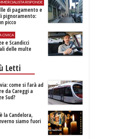
MMERCIALISTA RISPONDE
elle di pagamento e
di pignoramento:
n picco
A CIVICA
ze e Scandicci
ali delle multe
iù Letti
ia: come si farà ad
re da Careggi a
ze Sud?
è la Candelora,
inverno siamo fuori
?