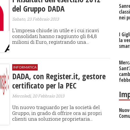
Sanr
del Gruppo DADA
class
nei p
Sabato, 23 Febbraio 2013
L'impresa chiude in utile e i cui ricavi
I Gig
consolidati hanno raggiunto gli 84,8
la ve
milioni di Euro, registrando una...
smarr
Merc
INFORMATICA
Sant
DADA, con Register.it, gestore
cambi
febb
certificato per la PEC
Imp
Mercoledì, 20 Febbraio 2013
Un nuovo traguardo per la società del
Nuove
Gruppo, in grado di offrire ora ai propri
Comu
clienti una soluzione proprietaria...