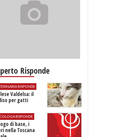
sperto Risponde
TERINARIA RISPONDE
ese Valdelsa: il
iso per gatti
SICOLOGA RISPONDE
logo di base, i
ri nella Toscana
ale