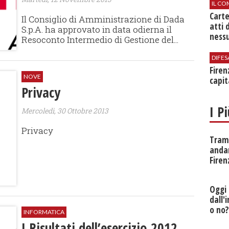
IL CO
Cart
Il Consiglio di Amministrazione di Dada
atti 
S.p.A. ha approvato in data odierna il
nessu
Resoconto Intermedio di Gestione del...
DIFES
Firen
NOVE
capit
Privacy
I P
Mercoledì, 30 Ottobre 2013
Privacy
Tramv
anda
Firen
Oggi 
dall'
o no
INFORMATICA
I Risultati dell’esercizio 2012