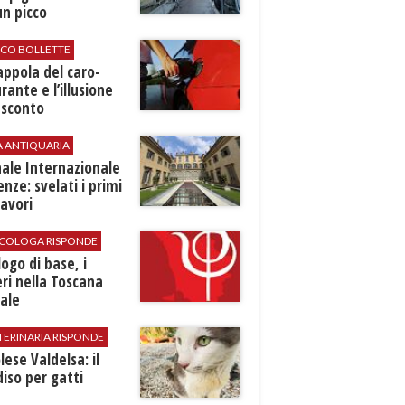
n picco
ICO BOLLETTE
rappola del caro-
rante e l’illusione
 sconto
A ANTIQUARIA
ale Internazionale
renze: svelati i primi
avori
SICOLOGA RISPONDE
logo di base, i
ri nella Toscana
ale
TERINARIA RISPONDE
ese Valdelsa: il
iso per gatti