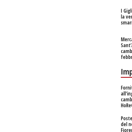
I Gig
la ve
smarr
Merc
Sant
cambi
febb
Imp
Forni
all'i
camb
HoRe
Poste
del 
Fiore