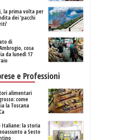
li, la prima volta per
ndita dei 'pacchi
iti'
ato di
’Ambrogio, cosa
a da lunedì 17
raio
rese e Professioni
tori alimentari
ngrosso: come
ia la Toscana
Ca
 Italiane: la storia
neoassunto a Sesto
ntino