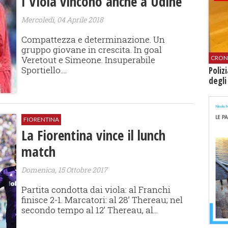
I Viola vincono anche a Udine
Mercoledì, 04 Aprile 2018
Compattezza e determinazione. Un
gruppo giovane in crescita. In goal
Veretout e Simeone. Insuperabile
CRON
Sportiello....
Poliz
degli
FIORENTINA
La Fiorentina vince il lunch
match
Domenica, 15 Ottobre 2017
Partita condotta dai viola: al Franchi
finisce 2-1. Marcatori: al 28’ Thereau; nel
secondo tempo al 12’ Thereau, al...