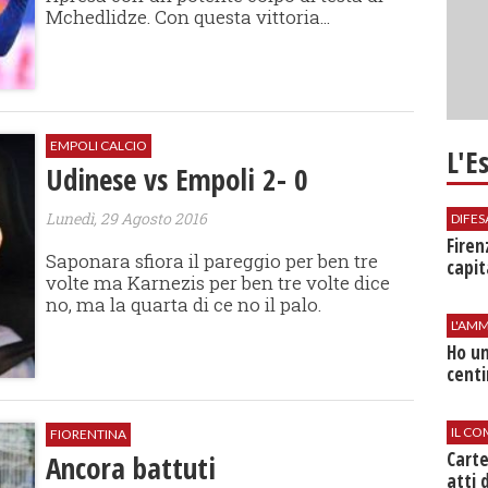
Mchedlidze. Con questa vittoria...
EMPOLI CALCIO
L'E
Udinese vs Empoli 2- 0
Lunedì, 29 Agosto 2016
DIFES
Firen
Saponara sfiora il pareggio per ben tre
capit
volte ma Karnezis per ben tre volte dice
no, ma la quarta di ce no il palo.
L'AMM
Ho un
centi
IL CO
FIORENTINA
Cart
Ancora battuti
atti 