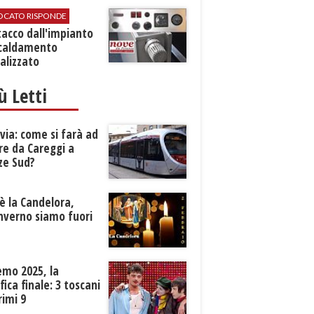
VOCATO RISPONDE
stacco dall'impianto
scaldamento
alizzato
iù Letti
ia: come si farà ad
re da Careggi a
ze Sud?
è la Candelora,
inverno siamo fuori
?
emo 2025, la
ifica finale: 3 toscani
rimi 9