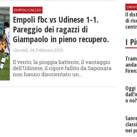
L'AV
EMPOLI CALCIO
Il di
Empoli fbc vs Udinese 1-1.
di ri
centr
Pareggio dei ragazzi di
Giampaolo in pieno recupero.
I P
Giovedì, 04 Febbraio 2016
Tramv
Il vento, la pioggia battente, il vantaggio
anda
dell'Udinese, il rigore fallito da Saponara
Firen
non hanno disorientato un...
Oggi 
dall'
o no
Sanr
class
nei p