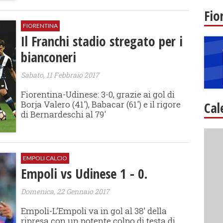
Fio
FIORENTINA
Il Franchi stadio stregato per i
bianconeri
Sabato, 11 Febbraio 2017
Fiorentina-Udinese: 3-0, grazie ai gol di
Borja Valero (41'), Babacar (61') e il rigore
Cal
di Bernardeschi al 79'
EMPOLI CALCIO
Empoli vs Udinese 1 - 0.
Domenica, 22 Gennaio 2017
Empoli-L’Empoli va in gol al 38’ della
ripresa con un potente colpo di testa di