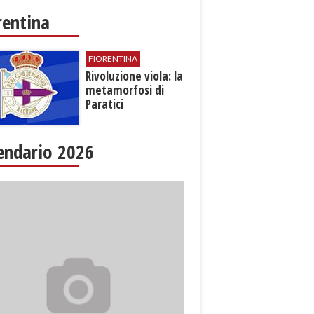
rentina
FIORENTINA
​Rivoluzione viola: la
metamorfosi di
Paratici
endario 2026