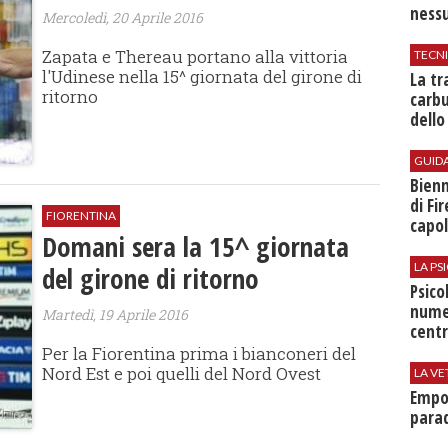
nessu
Mercoledì, 20 Aprile 2016
Zapata e Thereau portano alla vittoria
TECN
l'Udinese nella 15^ giornata del girone di
​La t
ritorno
carbu
dello
GUID
Bienn
di Fi
FIORENTINA
capol
Domani sera la 15^ giornata
LA P
del girone di ritorno
Psico
nume
Martedì, 19 Aprile 2016
centr
Per la Fiorentina prima i bianconeri del
Nord Est e poi quelli del Nord Ovest
LA VE
Empol
parad