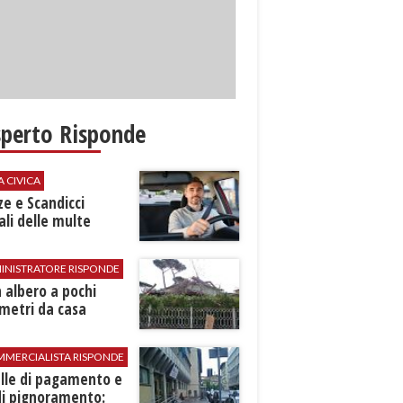
sperto Risponde
A CIVICA
ze e Scandicci
ali delle multe
INISTRATORE RISPONDE
 albero a pochi
metri da casa
MMERCIALISTA RISPONDE
elle di pagamento e
di pignoramento: