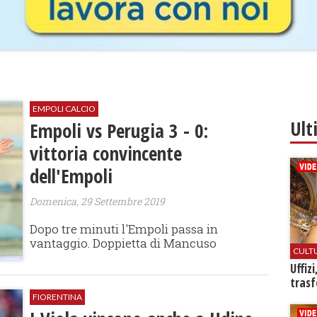
EMPOLI CALCIO
Ult
Empoli vs Perugia 3 - 0:
vittoria convincente
dell'Empoli
Domenica, 29 Settembre 2019
Dopo tre minuti l'Empoli passa in
vantaggio. Doppietta di Mancuso
CULT
Uffiz
trasf
FIORENTINA