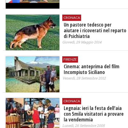
CRONACA
Un pastore tedesco per
aiutare i ricoverati nel reparto
di Psichiatria
Giovedì, 29 Maggio 2014
FIRENZE
Cinema: anteprima del film
Incompiuto Siciliano
Venerdì, 28 Settembre 2012
CRONACA
Legnaia: ieri la festa dell'aia
con 5mila visitatori a provare
la vendemmia
Lunedì, 26 Settembre 2005