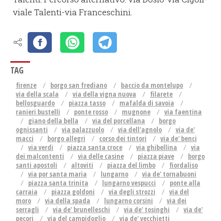
viale Talenti-via Franceschini.
TAG
firenze
borgo san frediano
baccio da montelupo
via della scala
via della vigna nuova
filarete
bellosguardo
piazza tasso
mafalda di savoia
ranieri bustelli
ponte rosso
mugnone
via faentina
giano della bella
via del porcellana
borgo
ognissanti
via palazzuolo
via dell'agnolo
via de'
macci
borgo allegri
corso dei tintori
via de' benci
via verdi
piazza santa croce
via ghibellina
via
dei malcontenti
via delle casine
piazza piave
borgo
santi apostoli
altoviti
piazza del limbo
fiordaliso
via por santa maria
lungarno
via de' tornabuoni
piazza santa trinita
lungarno vespucci
ponte alla
carraia
piazza goldoni
via degli strozzi
via del
moro
via della spada
lungarno corsini
via dei
serragli
via de' brunelleschi
via de' tosinghi
via de'
pecori
via del campidoglio
via de' vecchietti