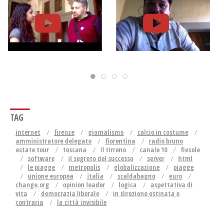
TAG
internet
firenze
giornalismo
calcio in costume
amministratore delegato
fiorentina
radio bruno
estate tour
toscana
il tirreno
canale 10
fiesole
software
il segreto del successo
server
html
le piagge
metropolis
globalizzazione
piagge
unione europea
italia
scaldabagno
euro
change.org
opinion leader
logica
aspettativa di
vita
democrazia liberale
in direzione ostinata e
contraria
la città invisibile