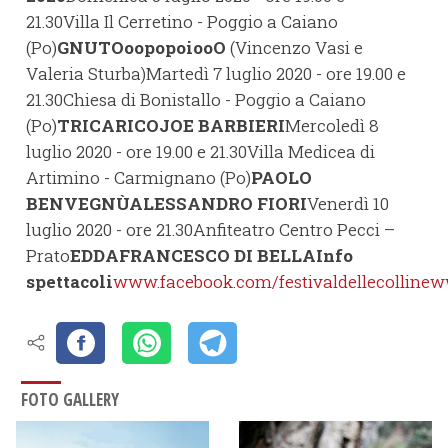
21.30Villa Il Cerretino - Poggio a Caiano
(Po)
GNUT
OoopopoiooO
(Vincenzo Vasi e
Valeria Sturba)Martedì 7 luglio 2020 - ore 19.00 e
21.30Chiesa di Bonistallo - Poggio a Caiano
(Po)
TRICARICO
JOE BARBIERI
Mercoledì 8
luglio 2020 - ore 19.00 e 21.30Villa Medicea di
Artimino - Carmignano (Po)
PAOLO
BENVEGNÙ
ALESSANDRO FIORI
Venerdì 10
luglio 2020 - ore 21.30Anfiteatro Centro Pecci –
Prato
EDDA
FRANCESCO DI BELLA
Info
spettacoli
www.facebook.com/festivaldellecolline
ww
FOTO GALLERY