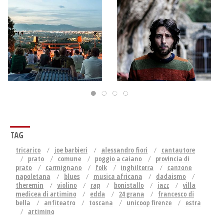
TAG
tricarico
joe barbieri
alessandro fiori
cantautore
prato
comune
poggio a caiano
provincia di
prato
carmignano
folk
inghilterra
canzone
napoletana
blues
musica africana
dadaismo
theremin
violino
rap
bonistallo
jazz
villa
medicea di artimino
edda
24 grana
francesco di
bella
anfiteatro
toscana
unicoop firenze
estra
artimino