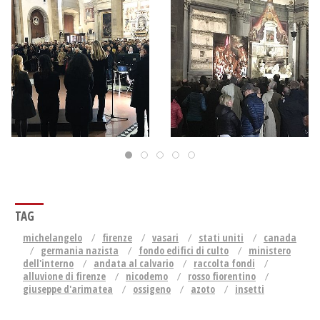
TAG
michelangelo
firenze
vasari
stati uniti
canada
germania nazista
fondo edifici di culto
ministero
dell'interno
andata al calvario
raccolta fondi
alluvione di firenze
nicodemo
rosso fiorentino
giuseppe d'arimatea
ossigeno
azoto
insetti