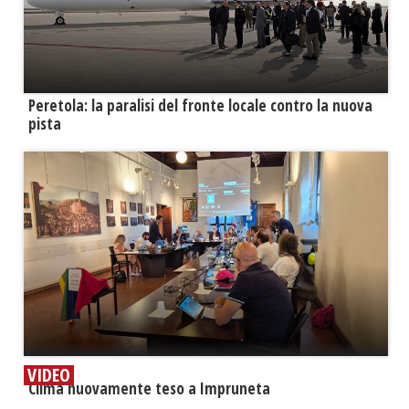
Peretola: la paralisi del fronte locale contro la nuova
pista
VIDEO
​Clima nuovamente teso a Impruneta