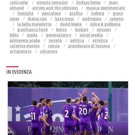
carlo volpi
ernesto tomasini
lindsay kemp
marc
almond
antony and the johnsons
musica sperimentale
famiglia
pantalone
grafica
iceberg
grace
jones
diana ross
kate moss
androgino
salerno
la bella maledetta
david bowie
dolce & gabbana
gianfranco ferré
kenzo
bulgari
missoni
biblo
moda
generazione y
social media
primavera araba
società
politica
estetica
caterina murino
concia
granducato di toscana
artigianato
calzature
IN EVIDENZA