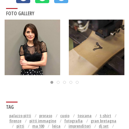
FOTO GALLERY
TAG
palazzo pitti
proraso
cuoio
toscana
t-shirt
firenze
pitti immagine
fotografia
gran bretagna
pitti
ma 100
leica
imprenditori
dj set