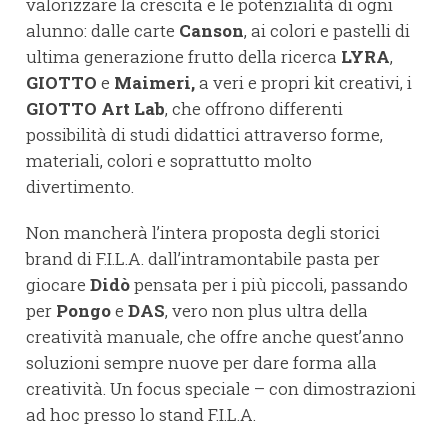
valorizzare la crescita e le potenzialità di ogni
alunno: dalle carte
Canson
, ai colori e pastelli di
ultima generazione frutto della ricerca
LYRA
,
GIOTTO
e
Maimeri,
a veri e propri kit creativi, i
GIOTTO
Art Lab
, che offrono differenti
possibilità di studi didattici attraverso forme,
materiali, colori e soprattutto molto
divertimento.
Non mancherà l’intera proposta degli storici
brand di F.I.L.A. dall’intramontabile pasta per
giocare
Didò
pensata per i più piccoli, passando
per
Pongo
e
DAS
, vero non plus ultra della
creatività manuale, che offre anche quest’anno
soluzioni sempre nuove per dare forma alla
creatività. Un focus speciale – con dimostrazioni
ad hoc presso lo stand F.I.L.A.