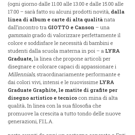
(ogni giorno dalle 11.00 alle 13.00 e dalle 15.00 alle
17.00 – sarà fatto su alcuni prodotti novità,
dalla
linea di album e carte di alta qualità
nata
dall’incontro tra
GIOTTO e Canson
– una
gammain
grado di valorizzare perfettamente il
colore e soddisfare le necessità di bambini e
studenti dalla scuola materna in poi – a
L
YRA
Graduate,
la linea che propone articoli per
disegnare e colorare capaci di appassionare i
Millennials
, straordinariamente performante e
dai colori vivi, intensi e le nuovissime
LYRA
Graduate Graphite, le matite di grafite per
disegno artistico e tecnico
con mina di alta
qualità
.
In linea con la sua filosofia che
promuove la crescita a tutto tondo delle nuove
generazioni, F.I.L.A.