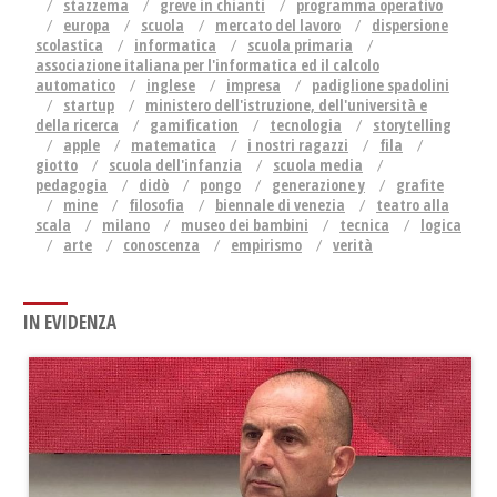
stazzema
greve in chianti
programma operativo
europa
scuola
mercato del lavoro
dispersione
scolastica
informatica
scuola primaria
associazione italiana per l'informatica ed il calcolo
automatico
inglese
impresa
padiglione spadolini
startup
ministero dell'istruzione, dell'università e
della ricerca
gamification
tecnologia
storytelling
apple
matematica
i nostri ragazzi
fila
giotto
scuola dell'infanzia
scuola media
pedagogia
didò
pongo
generazione y
grafite
mine
filosofia
biennale di venezia
teatro alla
scala
milano
museo dei bambini
tecnica
logica
arte
conoscenza
empirismo
verità
IN EVIDENZA