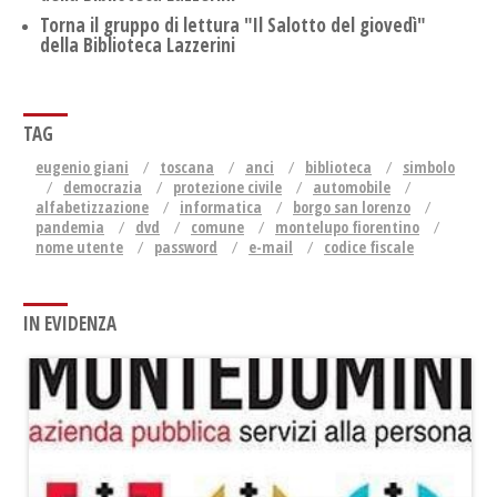
​Torna il gruppo di lettura "Il Salotto del giovedì"
della Biblioteca Lazzerini
TAG
eugenio giani
toscana
anci
biblioteca
simbolo
democrazia
protezione civile
automobile
alfabetizzazione
informatica
borgo san lorenzo
pandemia
dvd
comune
montelupo fiorentino
nome utente
password
e-mail
codice fiscale
IN EVIDENZA