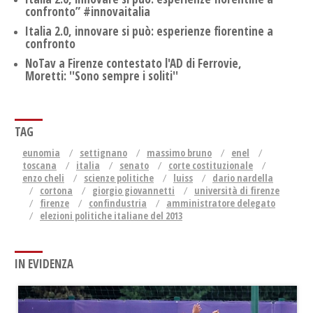
confronto” #innovaitalia
Italia 2.0, innovare si può: esperienze fiorentine a
confronto
NoTav a Firenze contestato l'AD di Ferrovie,
Moretti: ''Sono sempre i soliti''
TAG
eunomia
settignano
massimo bruno
enel
toscana
italia
senato
corte costituzionale
enzo cheli
scienze politiche
luiss
dario nardella
cortona
giorgio giovannetti
università di firenze
firenze
confindustria
amministratore delegato
elezioni politiche italiane del 2013
IN EVIDENZA