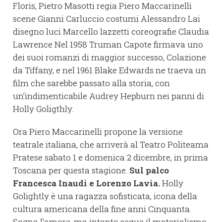
Floris, Pietro Masotti regia Piero Maccarinelli
scene Gianni Carluccio costumi Alessandro Lai
disegno luci Marcello Iazzetti coreografie Claudia
Lawrence Nel 1958 Truman Capote firmava uno
dei suoi romanzi di maggior successo, Colazione
da Tiffany, e nel 1961 Blake Edwards ne traeva un
film che sarebbe passato alla storia, con
un’indimenticabile Audrey Hepburn nei panni di
Holly Goligthly.
Ora Piero Maccarinelli propone la versione
teatrale italiana, che arriverà al Teatro Politeama
Pratese sabato 1 e domenica 2 dicembre, in prima
Toscana per questa stagione.
Sul palco
Francesca Inaudi e Lorenzo Lavia.
Holly
Golightly è una ragazza sofisticata, icona della
cultura americana della fine anni Cinquanta.
Sogna l’amore, ma intanto segue il materialismo