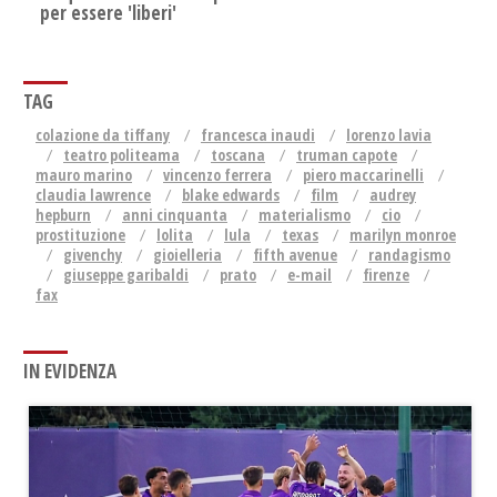
per essere 'liberi'
TAG
colazione da tiffany
francesca inaudi
lorenzo lavia
teatro politeama
toscana
truman capote
mauro marino
vincenzo ferrera
piero maccarinelli
claudia lawrence
blake edwards
film
audrey
hepburn
anni cinquanta
materialismo
cio
prostituzione
lolita
lula
texas
marilyn monroe
givenchy
gioielleria
fifth avenue
randagismo
giuseppe garibaldi
prato
e-mail
firenze
fax
IN EVIDENZA