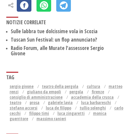
NOTIZIE CORRELATE
Sulle labbra tue dolcissime vola in Scozia
Tuscan Sun Festival: un flop annunciato?
Radio Forum, alle Murate l'assessore Sergio
Givone
TAG
sergio givone
teatro della pergola
cultura
matteo
renzi
giuliano da empoli
pergola
firenze
consiglio di amministrazione
accademia della crusca
teatro
prosa
gabriele lavia
luca barbareschi
stefano accorsi
luca de filippo
tullio solenghi
carlo
cecchi
filippo timi
luca zingaretti
monica
guerritore
massimo ranieri