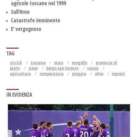
agricole toscane nel 1999
Sull'Arno
Catastrofe imminente
E' vergognoso
TAG
siccità
toscana
mais
mugello
provincia di
prato
sieve
borgo san lorenzo
canoa
agricoltura
temperatura
pioggia
olivo
vigneti
IN EVIDENZA