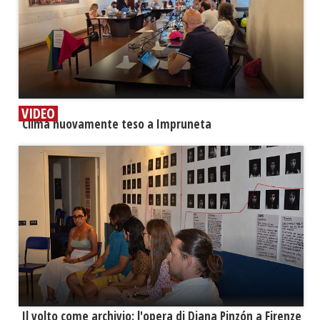
VIDEO
​Clima nuovamente teso a Impruneta
​Il volto come archivio: l'opera di Diana Pinzón a Firenze