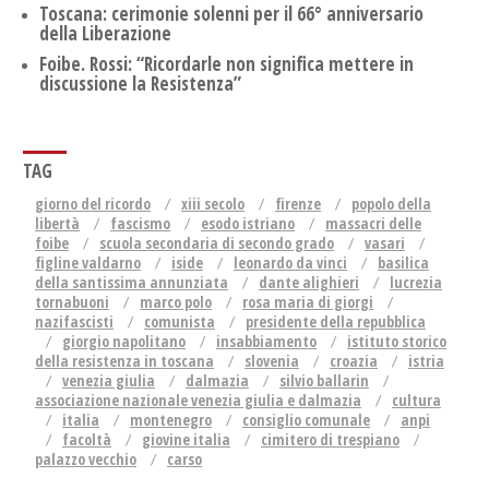
Toscana: cerimonie solenni per il 66° anniversario
della Liberazione
Foibe. Rossi: “Ricordarle non significa mettere in
discussione la Resistenza”
TAG
giorno del ricordo
xiii secolo
firenze
popolo della
libertà
fascismo
esodo istriano
massacri delle
foibe
scuola secondaria di secondo grado
vasari
figline valdarno
iside
leonardo da vinci
basilica
della santissima annunziata
dante alighieri
lucrezia
tornabuoni
marco polo
rosa maria di giorgi
nazifascisti
comunista
presidente della repubblica
giorgio napolitano
insabbiamento
istituto storico
della resistenza in toscana
slovenia
croazia
istria
venezia giulia
dalmazia
silvio ballarin
associazione nazionale venezia giulia e dalmazia
cultura
italia
montenegro
consiglio comunale
anpi
facoltà
giovine italia
cimitero di trespiano
palazzo vecchio
carso