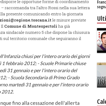
predisporre le opportune forme di coordinamento
Franc
sogna
e – raccomanda tra l’altro Rossi nella sua lettera
o alla presente comunicando entro la giornata
Ult
zioni@regione.toscana.it
le misure previste
 Il
Comune di Montespertoli
ha già
nza sindacale numero 5 che dispone la chiusura
ti sul territorio comunale che seguiranno il
ll'Infanzia chiusi per l'intero orario dei giorni
 1 febbraio 2012; - Scuole Primarie chiuse
edì 31 gennaio e per l'intero orario del
12; - Scuola Secondaria di Primo Grado
orno martedì 31 gennaio e per l'intero orario
o 2012.
Cal
nque fino alla cessazione dell'allerta