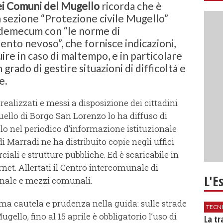
i Comuni del Mugello
ricorda che è
la sezione “Protezione civile Mugello”
ademecum con “le norme di
nto nevoso”, che fornisce indicazioni,
uire in caso di maltempo, e in particolare
 grado di gestire situazioni di difficoltà e
e.
alizzati e messi a disposizione dei cittadini
llo di Borgo San Lorenzo lo ha diffuso di
lo nel periodico d’informazione istituzionale
 Marradi ne ha distribuito copie negli uffici
iali e strutture pubbliche. Ed è scaricabile in
ernet. Allertati il Centro intercomunale di
L'E
onale e mezzi comunali.
a cautela e prudenza nella guida: sulle strade
TECN
ello, fino al 15 aprile è obbligatorio l’uso di
​La t