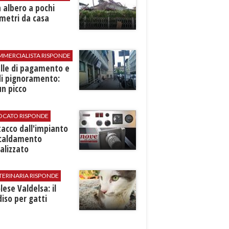
 albero a pochi
metri da casa
MMERCIALISTA RISPONDE
elle di pagamento e
di pignoramento:
n picco
VOCATO RISPONDE
stacco dall'impianto
scaldamento
alizzato
TERINARIA RISPONDE
ese Valdelsa: il
iso per gatti