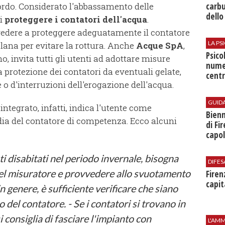
rdo. Considerato l'abbassamento delle
carbu
dello
di
proteggere i contatori dell'acqua
.
edere a proteggere adeguatamente il contatore
LA P
i lana per evitare la rottura. Anche
Acque SpA
,
Psico
o, invita tutti gli utenti ad adottare misure
nume
protezione dei contatori da eventuali gelate,
centr
e o d'interruzioni dell'erogazione dell'acqua.
GUID
integrato, infatti, indica l'utente come
Bienn
dia del contatore di competenza. Ecco alcuni
di Fi
capol
ati disabitati nel periodo invernale, bisogna
DIFES
del misuratore e provvedere allo svuotamento
Firen
capit
 in genere, è sufficiente verificare che siano
 del contatore. - Se i contatori si trovano in
 consiglia di fasciare l'impianto con
L'AMM