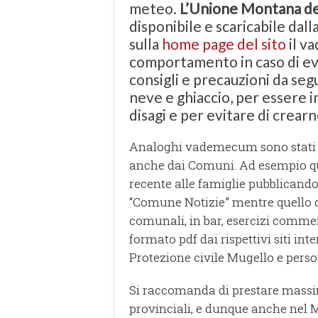
meteo.
L’Unione Montana de
disponibile e scaricabile dal
sulla
home page del sito
il v
comportamento in caso di eve
consigli e precauzioni da seg
neve e ghiaccio, per essere in
disagi e per evitare di crearn
Analoghi vademecum sono stati re
anche dai Comuni. Ad esempio que
recente alle famiglie pubblicando
“Comune Notizie” mentre quello di
comunali, in bar, esercizi commerc
formato pdf dai rispettivi siti int
Protezione civile Mugello e pers
Si raccomanda di prestare massim
provinciali, e dunque anche nel Mug