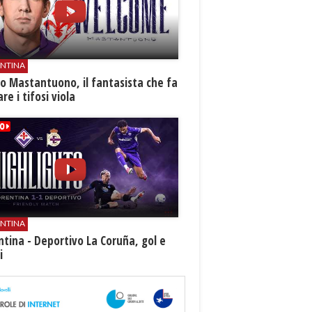
ENTINA
o Mastantuono, il fantasista che fa
re i tifosi viola
ENTINA
ntina - Deportivo La Coruña, gol e
i