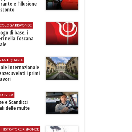
rante e l’illusione
 sconto
SICOLOGA RISPONDE
logo di base, i
ri nella Toscana
ale
A ANTIQUARIA
ale Internazionale
renze: svelati i primi
avori
A CIVICA
ze e Scandicci
ali delle multe
INISTRATORE RISPONDE