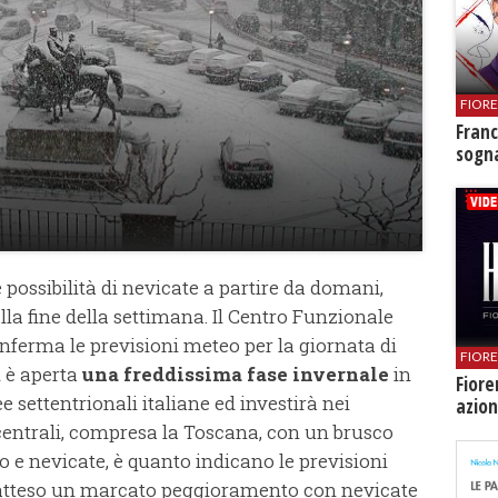
FIOR
Franc
sogna
possibilità di nevicate a partire da domani,
lla fine della settimana. Il Centro Funzionale
ferma le previsioni meteo per la giornata di
FIOR
 è aperta
una freddissima fase invernale
in
Fiore
e settentrionali italiane ed investirà nei
azion
centrali, compresa la Toscana, con un brusco
o e nevicate, è quanto indicano le previsioni
atteso un marcato peggioramento con nevicate