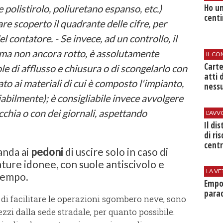
Ho un
e polistirolo, poliuretano espanso, etc.)
centi
e scoperto il quadrante delle cifre, per
l contatore. - Se invece, ad un controllo, il
 ma non ancora rotto, è assolutamente
IL CO
Cart
le di afflusso e chiusura o di scongelarlo con
atti 
to ai materiali di cui è composto l'impianto,
nessu
bilmente); è consigliabile invece avvolgere
cchia o con dei giornali, aspettando
L'AV
Il di
di ri
centr
anda ai
pedoni
di uscire solo in caso di
ature idonee, con suole antiscivolo e
LA VE
tempo.
Empol
parad
ne di facilitare le operazioni sgombero neve, sono
ezzi dalla sede stradale, per quanto possibile.