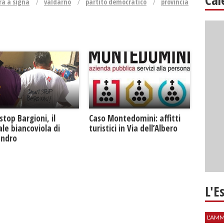
ra a signa
valdarno
partito democratico
provincia
Caso Montedomini: affitti
stop Bargioni, il
turistici in Via dell’Albero
le biancoviola di
andro
L'E
L'AMM