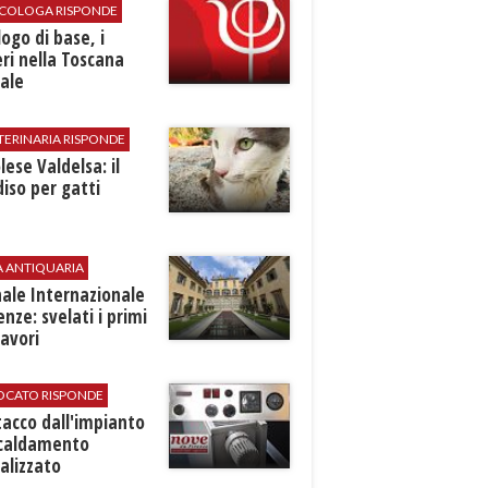
SICOLOGA RISPONDE
logo di base, i
ri nella Toscana
ale
TERINARIA RISPONDE
ese Valdelsa: il
iso per gatti
A ANTIQUARIA
ale Internazionale
renze: svelati i primi
avori
VOCATO RISPONDE
stacco dall'impianto
scaldamento
alizzato