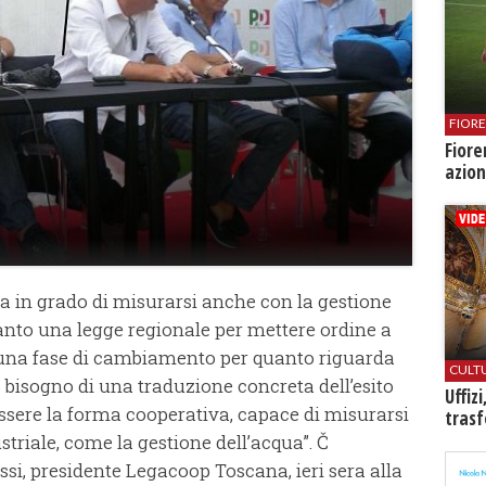
FIOR
Fiore
azion
va in grado di misurarsi anche con la gestione
ntanto una legge regionale per mettere ordine a
 una fase di cambiamento per quanto riguarda
CULT
’č bisogno di una traduzione concreta dell’esito
Uffiz
ssere la forma cooperativa, capace di misurarsi
trasf
triale, come la gestione dell’acqua”. Č
ssi, presidente Legacoop Toscana, ieri sera alla