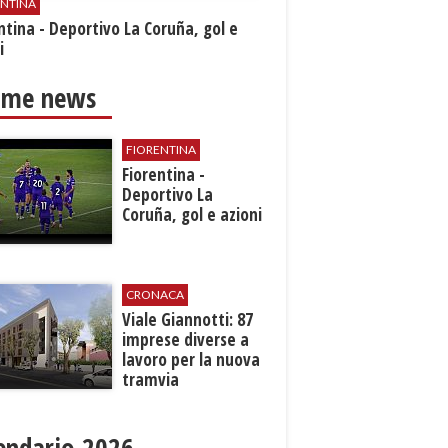
ENTINA
ntina - Deportivo La Coruña, gol e
i
ime news
FIORENTINA
Fiorentina -
Deportivo La
Coruña, gol e azioni
CRONACA
Viale Giannotti: 87
imprese diverse a
lavoro per la nuova
tramvia
endario 2026