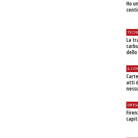
Ho un
centi
TECN
​La t
carbu
dello
IL CO
Cart
atti 
nessu
DIFES
Firen
capit