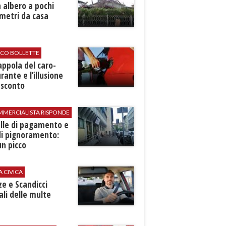
 albero a pochi
metri da casa
ICO BOLLETTE
rappola del caro-
rante e l’illusione
 sconto
MMERCIALISTA RISPONDE
elle di pagamento e
di pignoramento:
n picco
A CIVICA
ze e Scandicci
ali delle multe