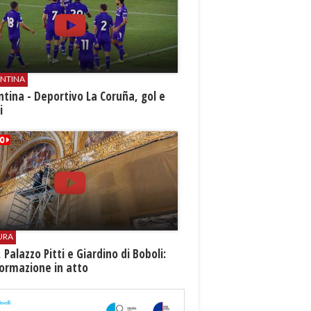
ENTINA
ntina - Deportivo La Coruña, gol e
i
URA
i, Palazzo Pitti e Giardino di Boboli:
ormazione in atto