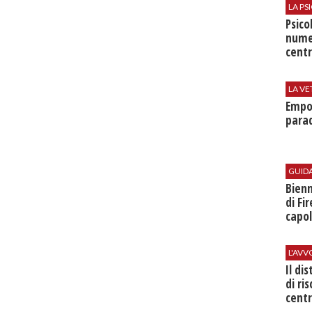
LA P
Psico
nume
centr
LA VE
Empol
parad
GUID
Bienn
di Fi
capol
L'AV
Il di
di ri
centr