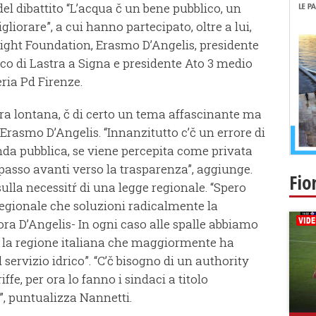
el dibattito “L’acqua č un bene pubblico, un
gliorare”, a cui hanno partecipato, oltre a lui,
ight Foundation, Erasmo D’Angelis, presidente
co di Lastra a Signa e presidente Ato 3 medio
ria Pd Firenze.
a lontana, č di certo un tema affascinante ma
i Erasmo D’Angelis. “Innanzitutto c’č un errore di
nda pubblica, se viene percepita come privata
 passo avanti verso la trasparenza”, aggiunge.
Fio
ulla necessitŕ di una legge regionale. “Spero
regionale che soluzioni radicalmente la
ora D’Angelis- In ogni caso alle spalle abbiamo
č la regione italiana che maggiormente ha
l servizio idrico”. “C’č bisogno di un authority
ffe, per ora lo fanno i sindaci a titolo
, puntualizza Nannetti.